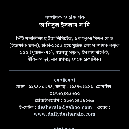
সম্পাদক ও প্রকাশক
আনিসুল ইসলাম সানি
সিটি পাবলিশিং হাউজ লিমিটেড, ১ রামকৃষ্ণ মিশন রোড
(ইত্তেফাক ভবন), ঢাকা-১২০৩ হতে মুদ্রিত এবং সম্পাদক কর্তৃক
১০০ (পুরাতন-৭২), বঙ্গবন্ধু সড়ক, ইসলাম মার্কেট,
উকিলপাড়া, নারায়ণগঞ্জ থেকে প্রকাশিত।
যোগাযোগ
ফোন : ২২৪৪৩০০৪৪, ফ্যাক্স : ২২৪৪৩২৯১১, মোবাইল :
০১৭৩২৪৫৩৩২৫
হোয়াটসঅ্যাপ : ০১৩১২৫৩৮২৩৯
ই-মেইল :
desheralo@yahoo.com
| ওয়েব :
www.dailydesheralo.com