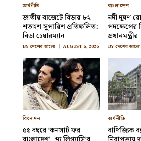
অর্থনীতি
বাংলাদেশ
জাতীয় বাজেটে বিডার ৮২
নদী দূষণ রো
শতাংশ সুপারিশ প্রতিফলিত:
পদক্ষেপের ন
বিডা চেয়ারম্যান
প্রধানমন্ত্রীর
BY
দেশের আলো
AUGUST 6, 2026
BY
দেশের আলো
বিনোদন
অর্থনীতি
৫৫ বছরে ‘কনসার্ট ফর
বাণিজ্যিক ব
বাংলাদেশ’, ‘দ্য লিগ্যাসি’র
নিরাপত্তায় দ