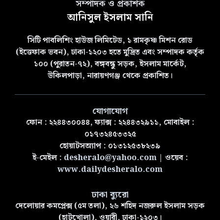
সম্পাদক ও প্রকাশক
আনিসুল ইসলাম সানি
সিটি পাবলিশিং হাউজ লিমিটেড, ১ রামকৃষ্ণ মিশন রোড
(ইত্তেফাক ভবন), ঢাকা-১২০৩ হতে মুদ্রিত এবং সম্পাদক কর্তৃক
১০০ (পুরাতন-৭২), বঙ্গবন্ধু সড়ক, ইসলাম মার্কেট,
উকিলপাড়া, নারায়ণগঞ্জ থেকে প্রকাশিত।
যোগাযোগ
ফোন : ২২৪৪৩০০৪৪, ফ্যাক্স : ২২৪৪৩২৯১১, মোবাইল :
০১৭৩২৪৫৩৩২৫
হোয়াটসঅ্যাপ : ০১৩১২৫৩৮২৩৯
ই-মেইল :
desheralo@yahoo.com
| ওয়েব :
www.dailydesheralo.com
ঢাকা ব্যুরো
দেলোয়ার কমপ্লেক্স (৫ম তলা), ২৬ শহিদ নজরুল ইসলাম সড়ক
(হাটখোলা), ওয়ারী, ঢাকা-১২০৩।