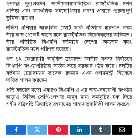
গণতন্ত্র পুনঃপ্রবর্তন, জাতীয়তাবাদভিত্তিক রাজনৈতিক দর্শন
প্রতিষ্ঠা এবং আঞ্চলিক সহযোগিতার ধারণা প্রসারে গুরুত্বপূর্ণ
ভূমিকা রাখেন।
দক্ষিণ এশিয়ার আঞ্চলিক জোট সার্ক প্রতিষ্ঠার ধারণাও প্রথম
তাঁর কাছ থেকেই আসে বলে রাজনৈতিক বিশ্লেষকদের অভিমত।
তাঁর প্রতিষ্ঠিত বিএনপি বর্তমানে দেশের অন্যতম বৃহৎ
রাজনৈতিক দলে পরিণত হয়েছে।
গত ১২ ফেব্রুয়ারি অনুষ্ঠিত ত্রয়োদশ জাতীয় সংসদ নির্বাচনে
বিএনপি সংখ্যাগরিষ্ঠতা অর্জন করে সরকার গঠন করে। দলটির
বর্তমান চেয়ারম্যান তারেক রহমান এখন প্রধানমন্ত্রী হিসেবে
দায়িত্ব পালন করছেন।
প্রতি বছরের মতো এবারও বিএনপি ও এর অঙ্গ-সহযোগী সংগঠন
ছাড়াও বিভিন্ন শ্রেণি-পেশার মানুষ নানা কর্মসূচির মধ্য দিয়ে
শহীদ রাষ্ট্রপতি জিয়াউর রহমানের শাহাদাতবার্ষিকী পালন করবে।
Facebook
Twitter
Pinterest
LinkedIn
Tumblr
Email