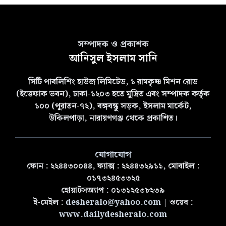
সম্পাদক ও প্রকাশক
আনিসুল ইসলাম সানি
সিটি পাবলিশিং হাউজ লিমিটেড, ১ রামকৃষ্ণ মিশন রোড
(ইত্তেফাক ভবন), ঢাকা-১২০৩ হতে মুদ্রিত এবং সম্পাদক কর্তৃক
১০০ (পুরাতন-৭২), বঙ্গবন্ধু সড়ক, ইসলাম মার্কেট,
উকিলপাড়া, নারায়ণগঞ্জ থেকে প্রকাশিত।
যোগাযোগ
ফোন : ২২৪৪৩০০৪৪, ফ্যাক্স : ২২৪৪৩২৯১১, মোবাইল :
০১৭৩২৪৫৩৩২৫
হোয়াটসঅ্যাপ : ০১৩১২৫৩৮২৩৯
ই-মেইল :
desheralo@yahoo.com
| ওয়েব :
www.dailydesheralo.com