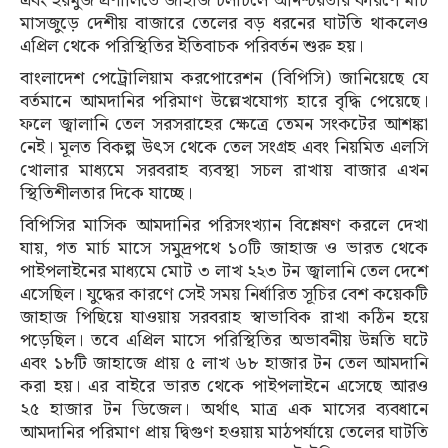
এবং হরমুজ প্রণালিতে জাহাজ চলাচলে অনিশ্চয়তার কারণে মার্চ
মাসজুড়ে দেশীয় বাজারে তেলের বড় ধরনের ঘাটতি থাকলেও
এপ্রিল থেকে পরিস্থিতির ইতিবাচক পরিবর্তন শুরু হয়।
বাংলাদেশ পেট্রোলিয়াম করপোরেশন (বিপিসি) জানিয়েছে যে
বর্তমানে আমদানির পরিমাণ উল্লেখযোগ্য হারে বৃদ্ধি পেয়েছে।
ফলে জ্বালানি তেল সরসরাহের ক্ষেত্রে তেমন সংকটের আশঙ্কা
নেই। মূলত বিকল্প উৎস থেকে তেল সংগ্রহ এবং নিয়মিত এলসি
খোলার মাধ্যমে সরবরাহ ব্যবস্থা সচল রাখায় বাজার এখন
স্থিতিশীলতার দিকে যাচ্ছে।
বিপিসির মাসিক আমদানির পরিসংখ্যান বিশ্লেষণ করলে দেখা
যায়, গত মার্চ মাসে সমুদ্রপথে ১০টি জাহাজ ও ভারত থেকে
পাইপলাইনের মাধ্যমে মোট ৩ লাখ ২২৩ টন জ্বালানি তেল দেশে
এসেছিল। যুদ্ধের কারণে সেই সময় নির্ধারিত সূচির বেশ কয়েকটি
জাহাজ পিছিয়ে যাওয়ায় সরবরাহ স্বাভাবিক রাখা কঠিন হয়ে
পড়েছিল। তবে এপ্রিল মাসে পরিস্থিতির অভাবনীয় উন্নতি ঘটে
এবং ১৮টি জাহাজে প্রায় ৫ লাখ ৬৮ হাজার টন তেল আমদানি
করা হয়। এর বাইরে ভারত থেকে পাইপলাইনে এসেছে আরও
২৫ হাজার টন ডিজেল। অর্থাৎ মাত্র এক মাসের ব্যবধানে
আমদানির পরিমাণ প্রায় দ্বিগুণ হওয়ায় মাঠপর্যায়ে তেলের ঘাটতি