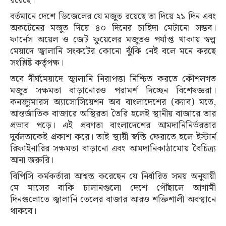
রয়েছে।
বর্তমানে দেশে ডিজেলের যে মজুত রয়েছে তা দিয়ে ২১ দিন এবং
অকটেনের মজুত দিয়ে ৪০ দিনের চাহিদা মেটানো সম্ভব।
ফার্নেস অয়েল ও জেট ফুয়েলের মজুতও পর্যাপ্ত থাকায় স্বল্প
মেয়াদে জ্বালানি সংকটের কোনো ঝুঁকি নেই বলে মনে করছে
সংশ্লিষ্ট কর্তৃপক্ষ।
তবে দীর্ঘমেয়াদে জ্বালানি নিরাপত্তা নিশ্চিত করতে কৌশলগত
মজুত সক্ষমতা বাড়ানোরও পরামর্শ দিচ্ছেন বিশেষজ্ঞরা।
কনজ্যুমারস অ্যাসোসিয়েশন অব বাংলাদেশের (ক্যাব) মতে,
আন্তর্জাতিক বাজারে অস্থিরতা তৈরি হলেই স্থানীয় বাজারে তার
প্রভাব পড়ে। এই প্রবণতা বাংলাদেশের আমদানিনির্ভরতার
দুর্বলতাকেই প্রকাশ করে। তাই স্থায়ী স্বস্তি ফেরাতে হলে ইস্টার্ন
রিফাইনারির সক্ষমতা বাড়ানো এবং আমদানিকাঠামোয় বৈচিত্র্য
আনা জরুরি।
বিপিসি কর্মকর্তারা আশ্বস্ত করেছেন যে নির্ধারিত সময় অনুযায়ী
মে মাসের বাকি চালানগুলো দেশে পৌঁছালে আগামী
দিনগুলোতে জ্বালানি তেলের বাজার আরও শক্তিশালী অবস্থানে
থাকবে।