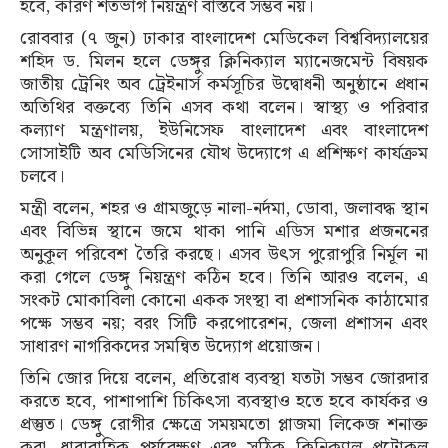
হবে, কারণ শতভাগ নিয়ন্ত্রণ বাস্তবে সম্ভব নয়।
রোববার (৭ জুন) ঢাকার বাংলাদেশ মেডিকেল বিশ্ববিদ্যালয়ের
শহিদ ড. মিলন হলে ডেঙ্গুর ক্লিনিক্যাল ম্যানেজমেন্ট বিষয়ক
জাতীয় ট্রেনিং অব ট্রেইনার্স কর্মসূচির উদ্বোধনী অনুষ্ঠানে প্রধান
অতিথির বক্তব্যে তিনি এসব কথা বলেন। স্বাস্থ্য ও পরিবার
কল্যাণ মন্ত্রণালয়, ইউনিসেফ বাংলাদেশ এবং বাংলাদেশ
সোসাইটি অব মেডিসিনের যৌথ উদ্যোগে এ প্রশিক্ষণ কার্যক্রম
চলবে।
মন্ত্রী বলেন, শহর ও গ্রামজুড়ে নালা-নর্দমা, ডোবা, জলাবদ্ধ স্থান
এবং বিভিন্ন স্থানে জমে থাকা পানি এডিস মশার প্রজননের
অনুকূল পরিবেশ তৈরি করছে। এসব উৎস পুরোপুরি নির্মূল না
করা গেলে ডেঙ্গু নিয়ন্ত্রণ কঠিন হবে। তিনি আরও বলেন, এ
সংকট মোকাবিলা কোনো একক সংস্থা বা প্রশাসনিক কাঠামোর
পক্ষে সম্ভব নয়; বরং সিটি করপোরেশন, জেলা প্রশাসন এবং
সাধারণ নাগরিকদের সমন্বিত উদ্যোগ প্রয়োজন।
তিনি জোর দিয়ে বলেন, প্রতিরোধ ব্যবস্থা যতটা সম্ভব জোরদার
করতে হবে, পাশাপাশি চিকিৎসা ব্যবস্থাও হতে হবে কার্যকর ও
প্রস্তুত। ডেঙ্গু রোগীর ক্ষেত্রে সময়মতো প্লাজমা লিকেজ শনাক্ত
করা, ধারাবাহিক পর্যবেক্ষণ এবং সঠিক ক্লিনিক্যাল প্রটোকল