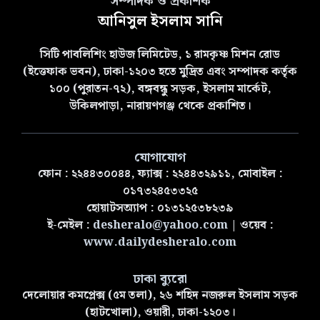
সম্পাদক ও প্রকাশক
আনিসুল ইসলাম সানি
সিটি পাবলিশিং হাউজ লিমিটেড, ১ রামকৃষ্ণ মিশন রোড
(ইত্তেফাক ভবন), ঢাকা-১২০৩ হতে মুদ্রিত এবং সম্পাদক কর্তৃক
১০০ (পুরাতন-৭২), বঙ্গবন্ধু সড়ক, ইসলাম মার্কেট,
উকিলপাড়া, নারায়ণগঞ্জ থেকে প্রকাশিত।
যোগাযোগ
ফোন : ২২৪৪৩০০৪৪, ফ্যাক্স : ২২৪৪৩২৯১১, মোবাইল :
০১৭৩২৪৫৩৩২৫
হোয়াটসঅ্যাপ : ০১৩১২৫৩৮২৩৯
ই-মেইল :
desheralo@yahoo.com
| ওয়েব :
www.dailydesheralo.com
ঢাকা ব্যুরো
দেলোয়ার কমপ্লেক্স (৫ম তলা), ২৬ শহিদ নজরুল ইসলাম সড়ক
(হাটখোলা), ওয়ারী, ঢাকা-১২০৩।