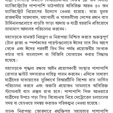
যাত্রী ভোগান্তি কমাতে বিআরটিএ-এর নিজস্ব ১৯ জন নির্বাহী
ম্যাজিস্ট্রেটের পাশাপাশি মাঠপর্যায়ে অতিরিক্ত আরও ৫০ জন
ম্যাজিস্ট্রেট নিয়োগের উদ্যোগ নেওয়া হয়েছে। তারা মূলত
রাজধানীর সায়দাবাদ, মহাখালী ও গাবতলীসহ দেশের প্রধান বাস
টার্মিনালগুলোতে বাড়তি ভাড়া আদায় ও যাত্রী হয়রানি প্রতিরোধে
ভ্রাম্যমাণ আদালত পরিচালনা করবেন।
মহাসড়কে যানজট নিয়ন্ত্রণ ও নিরাপত্তা নিশ্চিত করতে গুরুত্বপূর্ণ
টোল প্লাজা ও স্পর্শকাতর পয়েন্টগুলোতে ঈদের সাত দিন আগে
থেকে এবং ঈদের পরবর্তী তিন দিন পর্যন্ত প্রয়োজনীয় সংখ্যক
বর্ডার গার্ড বাংলাদেশ বা বিজিবি মোতায়েন করার সিদ্ধান্ত
হয়েছে।
মহাসড়কে শৃঙ্খলা রক্ষায় আইন প্রয়োগকারী সংস্থার পাশাপাশি
রোভার স্কাউট সদস্যরাও দায়িত্ব পালন করবেন। এদিকে সাধারণ
যাত্রীদের যাতায়াতের সুবিধার্থে বিআরটিসি বিশেষ বাস সার্ভিস
পরিচালনা করবে এবং জরুরি প্রয়োজন সামলাতে অতিরিক্ত
স্ট্যান্ডবাই বাস প্রস্তুত রাখা হবে। পাশাপাশি পিক আওয়ারে
যাত্রীদের উপচে পড়া ভিড় বিবেচনায় নিয়ে মেট্রোরেল চলাচলের
সময় বা হেডওয়ে সমন্বয় করারও পরিকল্পনা নেওয়া হয়েছে।
সড়ক নিরাপত্তা জোরদারে প্রযুক্তিগত সহায়তার পাশাপাশি