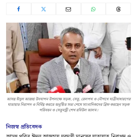
আসন্ন ঈদুল আজহা উদযাপন উপলক্ষে সড়ক, সেতু, রেলপথ ও নৌপথে যাত্রীসাধারণের
যাতায়াত নিরাপদ ও নির্বিঘ্ন করতে অনুষ্ঠিত সভা শেষে সাংবাদিকদের ব্রিফ করছেন সড়ক
পরিবহন ও সেতুমন্ত্রী শেখ রবিউল আলম।
নিজস্ব প্রতিবেদক
আসন্ন পবিত্র ঈদুল আজহায় ঘরমুখী মানুষের যাতায়াত নিরাপদ ও