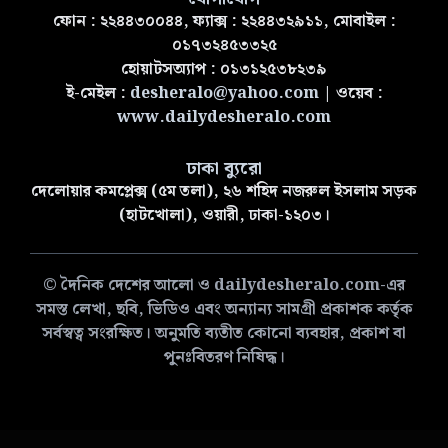
ফোন : ২২৪৪৩০০৪৪, ফ্যাক্স : ২২৪৪৩২৯১১, মোবাইল :
০১৭৩২৪৫৩৩২৫
হোয়াটসঅ্যাপ : ০১৩১২৫৩৮২৩৯
ই-মেইল :
desheralo@yahoo.com
| ওয়েব :
www.dailydesheralo.com
ঢাকা ব্যুরো
দেলোয়ার কমপ্লেক্স (৫ম তলা), ২৬ শহিদ নজরুল ইসলাম সড়ক
(হাটখোলা), ওয়ারী, ঢাকা-১২০৩।
© দৈনিক দেশের আলো ও dailydesheralo.com-এর
সমস্ত লেখা, ছবি, ভিডিও এবং অন্যান্য সামগ্রী প্রকাশক কর্তৃক
সর্বস্বত্ব সংরক্ষিত। অনুমতি ব্যতীত কোনো ব্যবহার, প্রকাশ বা
পুনঃবিতরণ নিষিদ্ধ।