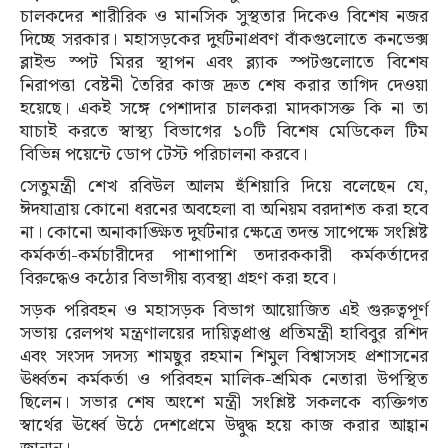
চালকদের শারীরিক ও মানসিক সুস্থতার দিকেও বিশেষ নজর
দিচ্ছে সরকার। মহাসড়কের দুর্ঘটনাপ্রবণ বাঁকগুলোতে কনভেক্স
ব্লাইন্ড স্পট মিরর স্থাপন এবং ব্ল্যাক স্পটগুলোতে বিশেষ
নিরাপত্তা বেষ্টনী তৈরির কাজ দ্রুত শেষ করার তাগিদ দেওয়া
হয়েছে। একই সঙ্গে পেশাদার চালকরা মাদকাসক্ত কি না তা
যাচাই করতে স্বাস্থ্য বিভাগের ১০টি বিশেষ মেডিকেল টিম
বিভিন্ন পয়েন্টে ডোপ টেস্ট পরিচালনা করবে।
সেতুমন্ত্রী শেখ রবিউল আলম হুঁশিয়ারি দিয়ে বলেছেন যে,
ঈদযাত্রায় কোনো ধরনের অবহেলা বা অনিয়ম বরদাশত করা হবে
না। কোনো অনাকাঙ্ক্ষিত দুর্ঘটনার ক্ষেত্রে তদন্ত সাপেক্ষে সংশ্লিষ্ট
কর্মকর্তা-কর্মচারীদের পাশাপাশি তদারককারী কর্মকর্তাদের
বিরুদ্ধেও কঠোর বিভাগীয় ব্যবস্থা গ্রহণ করা হবে।
সড়ক পরিবহন ও মহাসড়ক বিভাগ আয়োজিত এই গুরুত্বপূর্ণ
সভায় রেলপথ মন্ত্রণালয়ের দায়িত্বপ্রাপ্ত প্রতিমন্ত্রী হাবিবুর রশিদ
এবং সংসদ সদস্য শামছুর রহমান শিমুল বিশ্বাসসহ প্রশাসনের
ঊর্ধ্বতন কর্মকর্তা ও পরিবহন মালিক-শ্রমিক নেতারা উপস্থিত
ছিলেন। সভার শেষ অংশে মন্ত্রী সংশ্লিষ্ট সকলকে ব্যক্তিগত
স্বার্থের ঊর্ধ্বে উঠে দেশপ্রেমে উদ্বুদ্ধ হয়ে কাজ করার আহ্বান