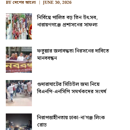
BY
দেশের আলো
JUNE 30, 2026
নির্বিঘ্নে পালিত বড় তিন উৎসব,
নারায়ণগঞ্জে প্রশাসনের সাফল্য
ফতুল্লার জলাবদ্ধতা নিরসনের দাবিতে
মানববন্ধন
গুদারাঘাটের সিডিউল জমা নিয়ে
বিএনপি-এনসিপি সমর্থকদের সংঘর্ষ
নিরাপত্তাহীনতায় ঢাকা-না’গঞ্জ লিংক
রোড