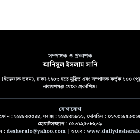
সম্পাদক ও প্রকাশক
আনিসুল ইসলাম সানি
(ইত্তেফাক ভবন), ঢাকা-১২০৩ হতে মুদ্রিত এবং সম্পাদক কর্তৃক ১০০ (পুরা
নারায়ণগঞ্জ থেকে প্রকাশিত।
যোগাযোগ
ফোন : ২২৪৪৩০০৪৪, ফ্যাক্স : ২২৪৪৩২৯১১, মোবাইল : ০১৭৩২৪৫৩৩২
হোয়াটসঅ্যাপ : ০১৩১২৫৩৮২৩৯
ল :
desheralo@yahoo.com
| ওয়েব :
www.dailydesheral