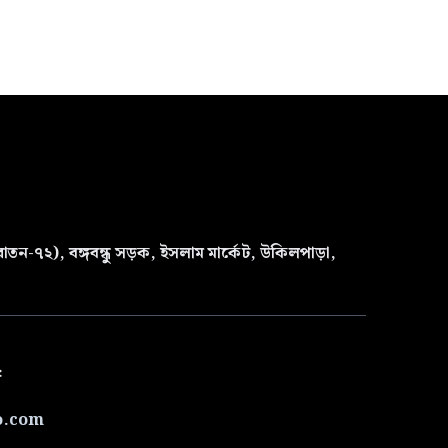
তন-৭২), বঙ্গবন্ধু সড়ক, ইসলাম মার্কেট, উকিলপাড়া,
৫
o.com