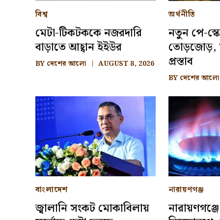
বিশ্ব
অর্থনীতি
মেটা-টিকটককে নজরদারি
নতুন পে-স্ক
বাড়াতে আহ্বান ইইউর
তোড়জোড়, মন
প্রস্তাব
BY
দেশের আলো
AUGUST 8, 2026
BY
দেশের আলো
বাংলাদেশ
নারায়ণগঞ্জ
জ্বালানি সংকট মোকাবিলায়
নারায়ণগঞ্জে