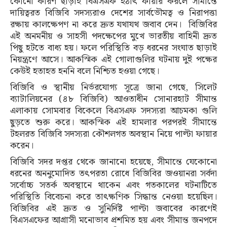
কোনো কারণ ছাড়াই বিএসএফ হঠাৎ ফায়ার করলে সীমান্তে
দায়িত্বরত বিজিবি সদস্যরাও দেশের সার্বভৌমত্ব ও নিরাপত্তা
রক্ষায় কালক্ষেপণ না করে দ্রুত যথাযথ জবাব দেন। বিজিবির
এই অনমনীয় ও সাহসী পদক্ষেপের মুখে ভারতীয় বাহিনী দ্রুত
পিছু হটতে বাধ্য হয়। ফলে পরিস্থিতি বড় ধরনের সংঘাত ছাড়াই
নিয়ন্ত্রণে আসে। আকস্মিক এই গোলাগুলির ঘটনায় দুই পক্ষের
কেউই হতাহত হননি বলে নিশ্চিত হওয়া গেছে।
বিজিবি ও স্থানীয় নির্ভরযোগ্য সূত্রে জানা গেছে, সিলেট
ব্যাটালিয়নের (৪৮ বিজিবি) আওতাধীন সোনারহাট সীমান্ত
এলাকায় সোমবার বিকেলে বিএসএফ সদস্যরা আচমকা গুলি
ছুড়তে শুরু করে। আকস্মিক এই হামলার পরপরই সীমান্তে
টহলরত বিজিবি সদস্যরা কৌশলগত অবস্থান নিয়ে পাল্টা ফায়ার
করেন।
বিজিবি সদর দপ্তর থেকে জানানো হয়েছে, সীমান্তে যেকোনো
ধরনের অননুমোদিত তৎপরতা রোধে বিজিবির জওয়ানরা সর্বদা
সর্বোচ্চ সতর্ক অবস্থানে থাকেন এবং গতকালের ঘটনাটিতে
পরিস্থিতি বিবেচনা করে তাৎক্ষণিক সিদ্ধান্ত নেওয়া হয়েছিল।
বিজিবির এই দ্রুত ও সুনির্দিষ্ট পাল্টা জবাবের কারণেই
বিএসএফের আগ্রাসী মনোভাব প্রশমিত হয় এবং সীমান্ত জনপদে