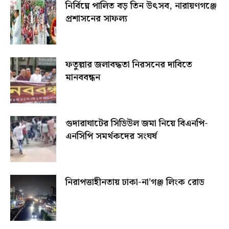
নির্বিঘ্নে পালিত বড় তিন উৎসব, নারায়ণগঞ্জে
প্রশাসনের সাফল্য
ফতুল্লার জলাবদ্ধতা নিরসনের দাবিতে
মানববন্ধন
গুদারাঘাটের সিডিউল জমা নিয়ে বিএনপি-
এনসিপি সমর্থকদের সংঘর্ষ
নিরাপত্তাহীনতায় ঢাকা-না’গঞ্জ লিংক রোড