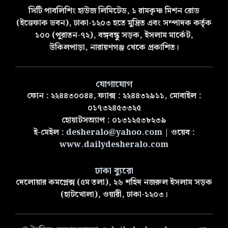
সিটি পাবলিশিং হাউজ লিমিটেড, ১ রামকৃষ্ণ মিশন রোড
(ইত্তেফাক ভবন), ঢাকা-১২০৩ হতে মুদ্রিত এবং সম্পাদক কর্তৃক
১০০ (পুরাতন-৭২), বঙ্গবন্ধু সড়ক, ইসলাম মার্কেট,
উকিলপাড়া, নারায়ণগঞ্জ থেকে প্রকাশিত।
যোগাযোগ
ফোন : ২২৪৪৩০০৪৪, ফ্যাক্স : ২২৪৪৩২৯১১, মোবাইল :
০১৭৩২৪৫৩৩২৫
হোয়াটসঅ্যাপ : ০১৩১২৫৩৮২৩৯
ই-মেইল :
desheralo@yahoo.com
| ওয়েব :
www.dailydesheralo.com
ঢাকা ব্যুরো
দেলোয়ার কমপ্লেক্স (৫ম তলা), ২৬ শহিদ নজরুল ইসলাম সড়ক
(হাটখোলা), ওয়ারী, ঢাকা-১২০৩।