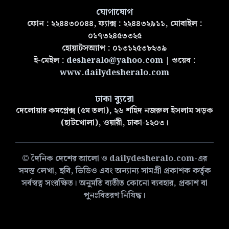
যোগাযোগ
ফোন : ২২৪৪৩০০৪৪, ফ্যাক্স : ২২৪৪৩২৯১১, মোবাইল :
০১৭৩২৪৫৩৩২৫
হোয়াটসঅ্যাপ : ০১৩১২৫৩৮২৩৯
ই-মেইল :
desheralo@yahoo.com
| ওয়েব :
www.dailydesheralo.com
ঢাকা ব্যুরো
দেলোয়ার কমপ্লেক্স (৫ম তলা), ২৬ শহিদ নজরুল ইসলাম সড়ক
(হাটখোলা), ওয়ারী, ঢাকা-১২০৩।
© দৈনিক দেশের আলো ও dailydesheralo.com-এর
সমস্ত লেখা, ছবি, ভিডিও এবং অন্যান্য সামগ্রী প্রকাশক কর্তৃক
সর্বস্বত্ব সংরক্ষিত। অনুমতি ব্যতীত কোনো ব্যবহার, প্রকাশ বা
পুনঃবিতরণ নিষিদ্ধ।