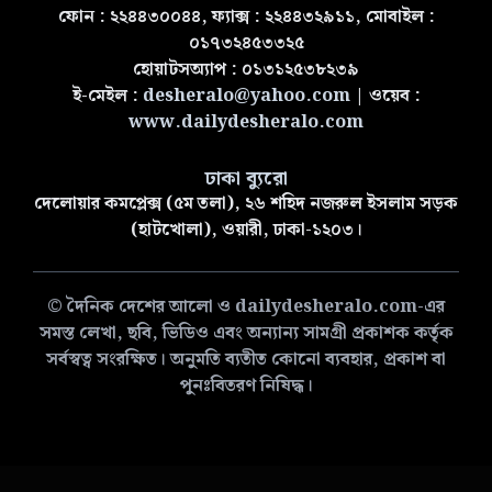
ফোন : ২২৪৪৩০০৪৪, ফ্যাক্স : ২২৪৪৩২৯১১, মোবাইল :
০১৭৩২৪৫৩৩২৫
হোয়াটসঅ্যাপ : ০১৩১২৫৩৮২৩৯
ই-মেইল :
desheralo@yahoo.com
| ওয়েব :
www.dailydesheralo.com
ঢাকা ব্যুরো
দেলোয়ার কমপ্লেক্স (৫ম তলা), ২৬ শহিদ নজরুল ইসলাম সড়ক
(হাটখোলা), ওয়ারী, ঢাকা-১২০৩।
© দৈনিক দেশের আলো ও dailydesheralo.com-এর
সমস্ত লেখা, ছবি, ভিডিও এবং অন্যান্য সামগ্রী প্রকাশক কর্তৃক
সর্বস্বত্ব সংরক্ষিত। অনুমতি ব্যতীত কোনো ব্যবহার, প্রকাশ বা
পুনঃবিতরণ নিষিদ্ধ।