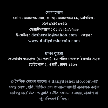
যোগাযোগ
ফোন : ২২৪৪৩০০৪৪, ফ্যাক্স : ২২৪৪৩২৯১১, মোবাইল :
০১৭৩২৪৫৩৩২৫
হোয়াটসঅ্যাপ : ০১৩১২৫৩৮২৩৯
ই-মেইল :
desheralo@yahoo.com
| ওয়েব :
www.dailydesheralo.com
ঢাকা ব্যুরো
দেলোয়ার কমপ্লেক্স (৫ম তলা), ২৬ শহিদ নজরুল ইসলাম সড়ক
(হাটখোলা), ওয়ারী, ঢাকা-১২০৩।
© দৈনিক দেশের আলো ও dailydesheralo.com-এর
সমস্ত লেখা, ছবি, ভিডিও এবং অন্যান্য সামগ্রী প্রকাশক কর্তৃক
সর্বস্বত্ব সংরক্ষিত। অনুমতি ব্যতীত কোনো ব্যবহার, প্রকাশ বা
পুনঃবিতরণ নিষিদ্ধ।