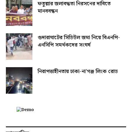
ফতুল্লার জলাবদ্ধতা নিরসনের দাবিতে
মানববন্ধন
গুদারাঘাটের সিডিউল জমা নিয়ে বিএনপি-
এনসিপি সমর্থকদের সংঘর্ষ
নিরাপত্তাহীনতায় ঢাকা-না’গঞ্জ লিংক রোড