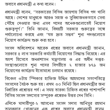
জবাবে প্রধানমন্ত্রী এ কথা বলেন।
প্রধানমন্ত্রী বলেন, “সরকারের বিভিন্ন জায়গায় বিভিন্ন পদ খালি
আছে। দেশের মানুষকে আরও সহজ ও সুবিধাজনকভাবে সেবা
পৌঁছে দেওয়ার জন্য এসব পদের অনেকগুলোতেই নিয়োগ
গুরুত্বপূর্ণ।” তিনি জানান, বিষয়টি সরকার গুরুত্বের সঙ্গে
পর্যালোচনা করছে এবং “যত দ্রুত সম্ভব” শূন্য পদগুলোতে
নিয়োগ কার্যক্রম শুরু করা হবে।
সংসদ অধিবেশনে আরেক প্রশ্নের জবাবে প্রধানমন্ত্রী জানান,
সরকার ৫ লাখ সরকারি কর্মচারী নিয়োগের সিদ্ধান্ত নিয়েছে। এর
অংশ হিসেবে জনপ্রশাসন মন্ত্রণালয় ও এর অধীন দপ্তর-
সংস্থাগুলোতে শূন্য পদের বিপরীতে ২ হাজার ৮৭৯ জন
নিয়োগের কার্যক্রম ইতোমধ্যে চলমান রয়েছে।
বিকেল ৩টায় স্পিকার হাফিজ উদ্দিন আহমদের সভাপতিত্বে
সংসদের বৈঠক শুরু হয়। প্রথম ৩০ মিনিট ছিল প্রধানমন্ত্রীর জন্য
নির্ধারিত প্রশ্নোত্তর পর্ব। এ সময় তারকা চিহ্নিত প্রশ্নের পাশাপাশি
বিভিন্ন সংসদ সদস্যের সম্পূরক প্রশ্নেরও উত্তর দেন তিনি।
এদিকে মাদারীপুর-২ আসনের সংসদ সদস্য আনিসুর রহমান
তালুকদার খোকনের এক প্রশ্নের জবাবে প্রধানমন্ত্রী বলেন,