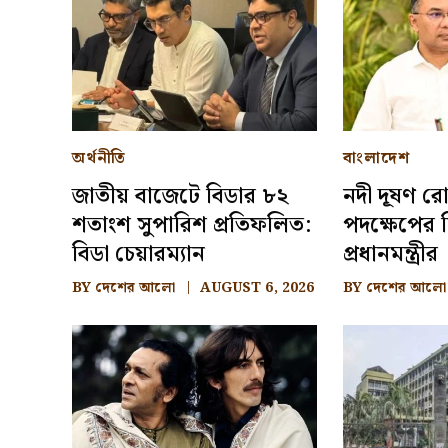
অর্থনীতি
বাংলাদেশ
জাতীয় বাজেটে বিডার ৮২
নদী দূষণ রো
শতাংশ সুপারিশ প্রতিফলিত:
পদক্ষেপের ন
বিডা চেয়ারম্যান
প্রধানমন্ত্রীর
BY
দেশের আলো
AUGUST 6, 2026
BY
দেশের আলো