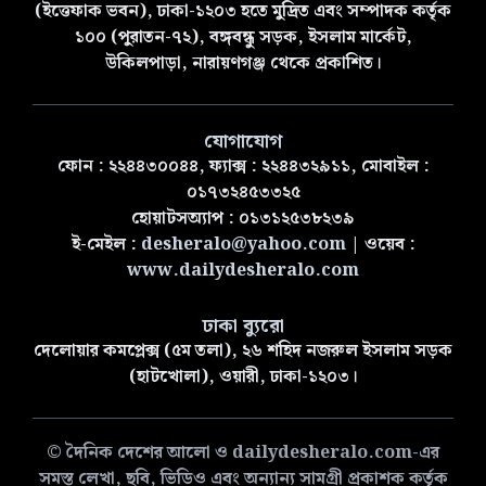
(ইত্তেফাক ভবন), ঢাকা-১২০৩ হতে মুদ্রিত এবং সম্পাদক কর্তৃক
১০০ (পুরাতন-৭২), বঙ্গবন্ধু সড়ক, ইসলাম মার্কেট,
উকিলপাড়া, নারায়ণগঞ্জ থেকে প্রকাশিত।
যোগাযোগ
ফোন : ২২৪৪৩০০৪৪, ফ্যাক্স : ২২৪৪৩২৯১১, মোবাইল :
০১৭৩২৪৫৩৩২৫
হোয়াটসঅ্যাপ : ০১৩১২৫৩৮২৩৯
ই-মেইল :
desheralo@yahoo.com
| ওয়েব :
www.dailydesheralo.com
ঢাকা ব্যুরো
দেলোয়ার কমপ্লেক্স (৫ম তলা), ২৬ শহিদ নজরুল ইসলাম সড়ক
(হাটখোলা), ওয়ারী, ঢাকা-১২০৩।
© দৈনিক দেশের আলো ও dailydesheralo.com-এর
সমস্ত লেখা, ছবি, ভিডিও এবং অন্যান্য সামগ্রী প্রকাশক কর্তৃক