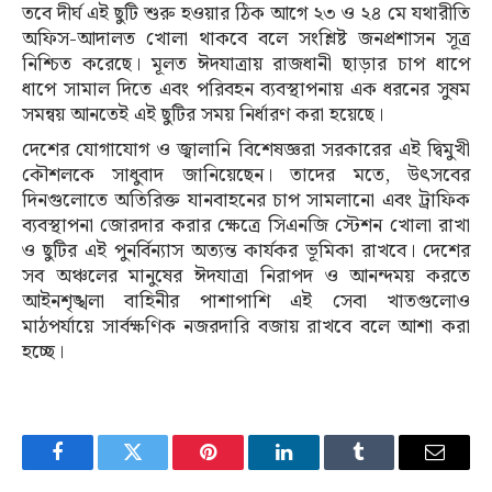
তবে দীর্ঘ এই ছুটি শুরু হওয়ার ঠিক আগে ২৩ ও ২৪ মে যথারীতি
অফিস-আদালত খোলা থাকবে বলে সংশ্লিষ্ট জনপ্রশাসন সূত্র
নিশ্চিত করেছে। মূলত ঈদযাত্রায় রাজধানী ছাড়ার চাপ ধাপে
ধাপে সামাল দিতে এবং পরিবহন ব্যবস্থাপনায় এক ধরনের সুষম
সমন্বয় আনতেই এই ছুটির সময় নির্ধারণ করা হয়েছে।
দেশের যোগাযোগ ও জ্বালানি বিশেষজ্ঞরা সরকারের এই দ্বিমুখী
কৌশলকে সাধুবাদ জানিয়েছেন। তাদের মতে, উৎসবের
দিনগুলোতে অতিরিক্ত যানবাহনের চাপ সামলানো এবং ট্রাফিক
ব্যবস্থাপনা জোরদার করার ক্ষেত্রে সিএনজি স্টেশন খোলা রাখা
ও ছুটির এই পুনর্বিন্যাস অত্যন্ত কার্যকর ভূমিকা রাখবে। দেশের
সব অঞ্চলের মানুষের ঈদযাত্রা নিরাপদ ও আনন্দময় করতে
আইনশৃঙ্খলা বাহিনীর পাশাপাশি এই সেবা খাতগুলোও
মাঠপর্যায়ে সার্বক্ষণিক নজরদারি বজায় রাখবে বলে আশা করা
হচ্ছে।
Facebook
Twitter
Pinterest
LinkedIn
Tumblr
Email