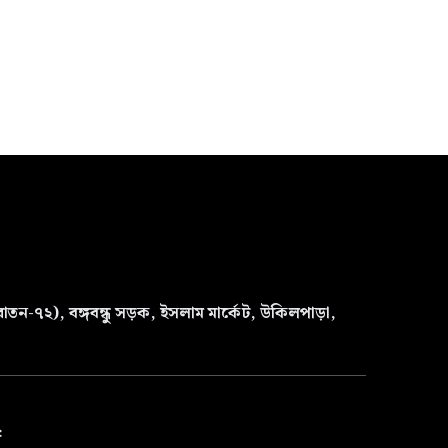
তন-৭২), বঙ্গবন্ধু সড়ক, ইসলাম মার্কেট, উকিলপাড়া,
৫