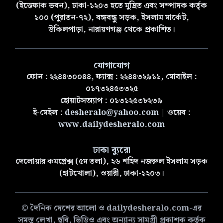
(ইত্তেফাক ভবন), ঢাকা-১২০৩ হতে মুদ্রিত এবং সম্পাদক কর্তৃক
১০০ (পুরাতন-৭২), বঙ্গবন্ধু সড়ক, ইসলাম মার্কেট,
উকিলপাড়া, নারায়ণগঞ্জ থেকে প্রকাশিত।
যোগাযোগ
ফোন : ২২৪৪৩০০৪৪, ফ্যাক্স : ২২৪৪৩২৯১১, মোবাইল :
০১৭৩২৪৫৩৩২৫
হোয়াটসঅ্যাপ : ০১৩১২৫৩৮২৩৯
ই-মেইল :
desheralo@yahoo.com
| ওয়েব :
www.dailydesheralo.com
ঢাকা ব্যুরো
দেলোয়ার কমপ্লেক্স (৫ম তলা), ২৬ শহিদ নজরুল ইসলাম সড়ক
(হাটখোলা), ওয়ারী, ঢাকা-১২০৩।
© দৈনিক দেশের আলো ও dailydesheralo.com-এর
সমস্ত লেখা, ছবি, ভিডিও এবং অন্যান্য সামগ্রী প্রকাশক কর্তৃক