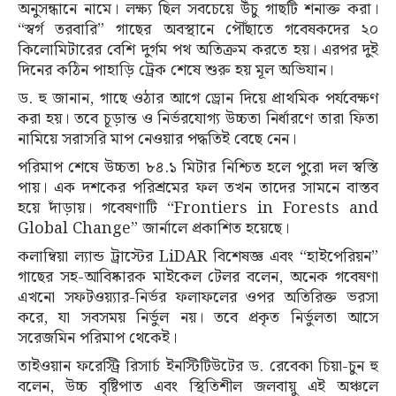
অনুসন্ধানে নামে। লক্ষ্য ছিল সবচেয়ে উঁচু গাছটি শনাক্ত করা।
“স্বর্গ তরবারি” গাছের অবস্থানে পৌঁছাতে গবেষকদের ২০
কিলোমিটারের বেশি দুর্গম পথ অতিক্রম করতে হয়। এরপর দুই
দিনের কঠিন পাহাড়ি ট্রেক শেষে শুরু হয় মূল অভিযান।
ড. হু জানান, গাছে ওঠার আগে ড্রোন দিয়ে প্রাথমিক পর্যবেক্ষণ
করা হয়। তবে চূড়ান্ত ও নির্ভরযোগ্য উচ্চতা নির্ধারণে তারা ফিতা
নামিয়ে সরাসরি মাপ নেওয়ার পদ্ধতিই বেছে নেন।
পরিমাপ শেষে উচ্চতা ৮৪.১ মিটার নিশ্চিত হলে পুরো দল স্বস্তি
পায়। এক দশকের পরিশ্রমের ফল তখন তাদের সামনে বাস্তব
হয়ে দাঁড়ায়। গবেষণাটি “Frontiers in Forests and
Global Change” জার্নালে প্রকাশিত হয়েছে।
কলাম্বিয়া ল্যান্ড ট্রাস্টের LiDAR বিশেষজ্ঞ এবং “হাইপেরিয়ন”
গাছের সহ-আবিষ্কারক মাইকেল টেলর বলেন, অনেক গবেষণা
এখনো সফটওয়্যার-নির্ভর ফলাফলের ওপর অতিরিক্ত ভরসা
করে, যা সবসময় নির্ভুল নয়। তবে প্রকৃত নির্ভুলতা আসে
সরেজমিন পরিমাপ থেকেই।
তাইওয়ান ফরেস্ট্রি রিসার্চ ইনস্টিটিউটের ড. রেবেকা চিয়া-চুন হু
বলেন, উচ্চ বৃষ্টিপাত এবং স্থিতিশীল জলবায়ু এই অঞ্চলে