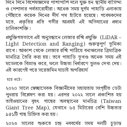
দিনে দিনে বিশেষজ্ঞদের পাশাপাশি দলে যুক্ত হন স্থানীয় বাসিন্দা
ও পেশাদার পর্বতারোহীরা। অনেক সময় দুর্গম পাহাড়ি এলাকায়
পৌঁছাতে কয়েক দিনের দীর্ঘ পথ হাঁটতে হয়েছে। গবেষকদের
মতে, প্রকৃতির প্রতি গভীর আগ্রহই এই অভিযানের প্রধান
চালিকাশক্তি।
প্রযুক্তিগতভাবে এই অনুসন্ধানে লেজার রশ্মি প্রযুক্তি (LiDAR –
Light Detection and Ranging) গুরুত্বপূর্ণ ভূমিকা
রাখে। আকাশ থেকে লেজার রশ্মি পাঠিয়ে বনাঞ্চলের ত্রিমাত্রিক
মানচিত্র তৈরি করা হয়। তবে পাহাড়ি ভূখণ্ড অনেক সময় এই
মডেলকে বিভ্রান্ত করে, ফলে উচ্চতা নির্ধারণে ভুলও দেখা দেয়।
এই কারণেই পরে সরেজমিন যাচাই অপরিহার্য
হয়ে ওঠে।
২০২০ সালে স্বেচ্ছাসেবক বিজ্ঞানীদের সহায়তায় সংগৃহীত ডেটা
পুনরায় বিশ্লেষণ করা হয়। এরপর ২০২২ সালে প্রকাশিত হয়
তাইওয়ানের বৃহৎ গাছের অবস্থানের মানচিত্র (Taiwan
Giant Tree Map), যেখানে ৬৫ মিটারের বেশি উচ্চতার
৯৪১টি গাছ চিহ্নিত করা হয়।
২০২৩ সালের শুরুতে চন্দ্র নববর্ষের সময় দলটি চূড়ান্ত