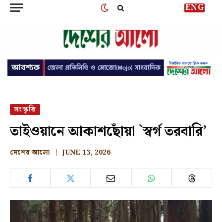
ENG
সংস্কৃতি
তাইওয়ানে আকাশছোঁয়া `স্বর্গ তরবারি’
দেশের আলো
JUNE 13, 2026