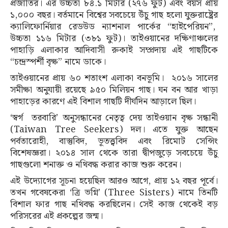
প্রজাতির। এর উচ্চতা ৮৪.১ মিটার (২৭৬ ফুট) এবং বয়স প্রায়
১,০০০ বছর। বর্তমানে বিশ্বের সবচেয়ে উঁচু গাছ হলো যুক্তরাষ্ট্রের
ক্যালিফোর্নিয়ার রেডউড ন্যাশনাল পার্কের “হাইপেরিয়ন”,
উচ্চতা ১১৬ মিটার (৩৮১ ফুট)। তাইওয়ানের দক্ষিণাঞ্চলের
পাহাড়ি এলাকার আদিবাসী রুকাই সম্প্রদায় এই গাছটিকে
“চন্দ্রস্পর্শী বৃক্ষ” নামে ডাকে।
তাইওয়ানের প্রায় ৬০ শতাংশ এলাকা বনভূমি। ২০১৬ সালের
সমীক্ষা অনুযায়ী রয়েছে ৯৫০ মিলিয়ন গাছ। ঘন বন আর খাড়া
পাহাড়ের কারণে এই বিশাল গাছটি দীর্ঘদিন আড়ালে ছিল।
‘স্বর্গ তরবারি’ অনুসন্ধানের নেতৃত্ব দেয় তাইওয়ান বৃক্ষ সন্ধানী
(Taiwan Tree Seekers) দল। এতে যুক্ত আছেন
পর্বতারোহী, বাস্তুবিদ, ভূতত্ত্ববিদ এবং রিমোট সেন্সিং
বিশেষজ্ঞরা। ২০১৪ সাল থেকে তারা দ্বীপজুড়ে সবচেয়ে উঁচু
গাছগুলো শনাক্ত ও নথিবদ্ধ করার কাজ শুরু করেন।
এই উদ্যোগের সূচনা হয়েছিল আরও আগে, প্রায় ১২ বছর পূর্বে।
তখন গবেষকেরা ‘ত্রি ভগ্নি’ (Three Sisters) নামে তিনটি
বিশাল ফার গাছ নথিবদ্ধ করছিলেন। সেই কাজ থেকেই বড়
পরিসরের এই প্রকল্পের জন্ম।