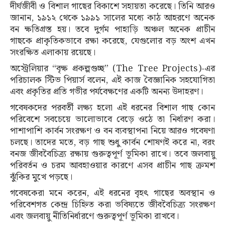
দীর্ঘজীবী ও বিশাল গাছের বিকাশে সহায়তা করেছে। তিনি আরও
জানান, ১৯১২ থেকে ১৯৯১ সালের মধ্যে কাঠ আহরণে অনেক
বন ক্ষতিগ্রস্ত হয়। তবে দুর্গম পাহাড়ি অঞ্চল অনেক প্রাচীন
গাছকে প্রাকৃতিকভাবে রক্ষা করেছে, যেগুলোর বড় অংশ এখন
সংরক্ষিত এলাকায় রয়েছে।
অস্ট্রেলিয়ার “বৃক্ষ প্রকল্পগুচ্ছ” (The Tree Projects)-এর
পরিচালক স্টিভ পিয়ার্স বলেন, এই কাজ বৈজ্ঞানিক সহযোগিতা
এবং প্রকৃতির প্রতি গভীর পর্যবেক্ষণের একটি অনন্য উদাহরণ।
গবেষকদের পরবর্তী লক্ষ্য হলো এই ধরনের বিশাল গাছ কোন
পরিবেশে সবচেয়ে ভালোভাবে বেড়ে ওঠে তা নির্ধারণ করা।
পাশাপাশি কার্বন সংরক্ষণ ও বন ব্যবস্থাপনা নিয়ে আরও গবেষণা
চলছে। তাদের মতে, বড় গাছ শুধু কার্বন শোষণই করে না, বরং
বনজ জীববৈচিত্র্য রক্ষায় গুরুত্বপূর্ণ ভূমিকা রাখে। তবে জলবায়ু
পরিবর্তন ও চরম আবহাওয়ার কারণে এসব প্রাচীন গাছ ক্রমশ
ঝুঁকির মুখে পড়ছে।
গবেষকেরা মনে করেন, এই ধরনের বৃহৎ গাছের অবস্থান ও
পরিবেশগত কেন্দ্র চিহ্নিত করা ভবিষ্যতে জীববৈচিত্র্য সংরক্ষণ
এবং জলবায়ু নীতিনির্ধারণে গুরুত্বপূর্ণ ভূমিকা রাখবে।