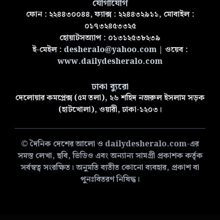
যোগাযোগ
ফোন : ২২৪৪৩০০৪৪, ফ্যাক্স : ২২৪৪৩২৯১১, মোবাইল :
০১৭৩২৪৫৩৩২৫
হোয়াটসঅ্যাপ : ০১৩১২৫৩৮২৩৯
ই-মেইল :
desheralo@yahoo.com
| ওয়েব :
www.dailydesheralo.com
ঢাকা ব্যুরো
দেলোয়ার কমপ্লেক্স (৫ম তলা), ২৬ শহিদ নজরুল ইসলাম সড়ক
(হাটখোলা), ওয়ারী, ঢাকা-১২০৩।
© দৈনিক দেশের আলো ও dailydesheralo.com-এর
সমস্ত লেখা, ছবি, ভিডিও এবং অন্যান্য সামগ্রী প্রকাশক কর্তৃক
সর্বস্বত্ব সংরক্ষিত। অনুমতি ব্যতীত কোনো ব্যবহার, প্রকাশ বা
পুনঃবিতরণ নিষিদ্ধ।