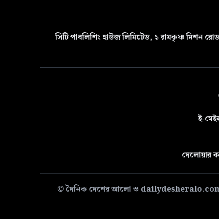
সিটি পাবলিশিং হাউজ লিমিটেড, ১ রামকৃষ্ণ মিশন রোড 
ই-মেই
দেলোয়ার ক
© দৈনিক দেশের আলো ও dailydesheralo.com-এর সমস্ত