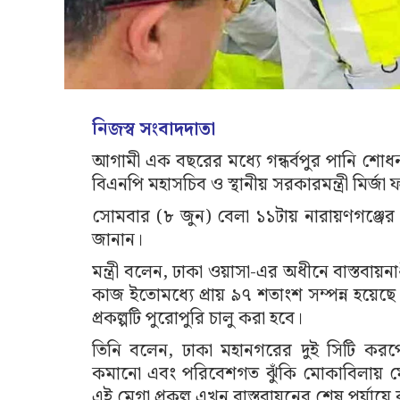
নিজস্ব সংবাদদাতা
আগামী এক বছরের মধ্যে গন্ধর্বপুর পানি শোধনা
বিএনপি মহাসচিব ও স্থানীয় সরকারমন্ত্রী মির
সোমবার (৮ জুন) বেলা ১১টায় নারায়ণগঞ্জের র
জানান।
মন্ত্রী বলেন, ঢাকা ওয়াসা-এর অধীনে বাস্তবায়না
কাজ ইতোমধ্যে প্রায় ৯৭ শতাংশ সম্পন্ন হয়ে
প্রকল্পটি পুরোপুরি চালু করা হবে।
তিনি বলেন, ঢাকা মহানগরের দুই সিটি করপোর
কমানো এবং পরিবেশগত ঝুঁকি মোকাবিলায় ম
এই মেগা প্রকল্প এখন বাস্তবায়নের শেষ পর্যায়ে