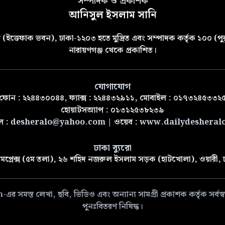
সম্পাদক ও প্রকাশক
আনিসুল ইসলাম সানি
(ইত্তেফাক ভবন), ঢাকা-১২০৩ হতে মুদ্রিত এবং সম্পাদক কর্তৃক ১০০ (পুরা
নারায়ণগঞ্জ থেকে প্রকাশিত।
যোগাযোগ
ফোন : ২২৪৪৩০০৪৪, ফ্যাক্স : ২২৪৪৩২৯১১, মোবাইল : ০১৭৩২৪৫৩৩২
হোয়াটসঅ্যাপ : ০১৩১২৫৩৮২৩৯
ল :
desheralo@yahoo.com
| ওয়েব :
www.dailydesheral
ঢাকা ব্যুরো
মপ্লেক্স (৫ম তলা), ২৬ শহিদ নজরুল ইসলাম সড়ক (হাটখোলা), ওয়ারী,
 লেখা, ছবি, ভিডিও এবং অন্যান্য সামগ্রী প্রকাশক কর্তৃক সর্বস্বত্ব
পুনঃবিতরণ নিষিদ্ধ।