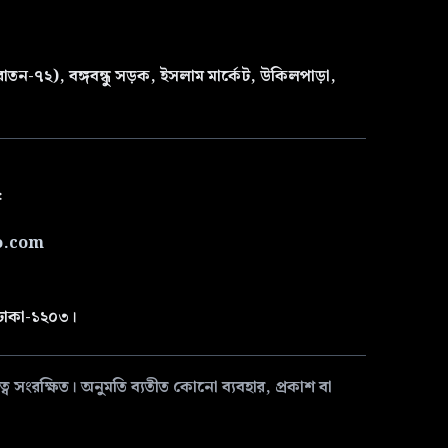
তন-৭২), বঙ্গবন্ধু সড়ক, ইসলাম মার্কেট, উকিলপাড়া,
৫
o.com
 ঢাকা-১২০৩।
 সংরক্ষিত। অনুমতি ব্যতীত কোনো ব্যবহার, প্রকাশ বা