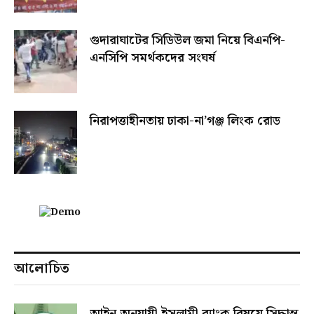
গুদারাঘাটের সিডিউল জমা নিয়ে বিএনপি-
এনসিপি সমর্থকদের সংঘর্ষ
নিরাপত্তাহীনতায় ঢাকা-না’গঞ্জ লিংক রোড
আলোচিত
আইন অনুযায়ী ইসলামী ব্যাংক বিষয়ে সিদ্ধান্ত