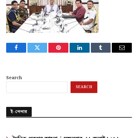
Facebook
Twitter
Pinterest
LinkedIn
Tumblr
Email
Search
SEARCH
ই-পেপার