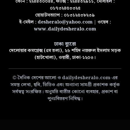
ফোন : ২২৪৪৩০০৪৪, ফ্যাক্স : ২২৪৪৩২৯১১, মোবাইল :
০১৭৩২৪৫৩৩২৫
হোয়াটসঅ্যাপ : ০১৩১২৫৩৮২৩৯
ই-মেইল :
desheralo@yahoo.com
| ওয়েব :
www.dailydesheralo.com
ঢাকা ব্যুরো
দেলোয়ার কমপ্লেক্স (৫ম তলা), ২৬ শহিদ নজরুল ইসলাম সড়ক
(হাটখোলা), ওয়ারী, ঢাকা-১২০৩।
© দৈনিক দেশের আলো ও dailydesheralo.com-এর
সমস্ত লেখা, ছবি, ভিডিও এবং অন্যান্য সামগ্রী প্রকাশক কর্তৃক
সর্বস্বত্ব সংরক্ষিত। অনুমতি ব্যতীত কোনো ব্যবহার, প্রকাশ বা
পুনঃবিতরণ নিষিদ্ধ।