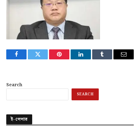
Facebook
Twitter
Pinterest
LinkedIn
Tumblr
Email
Search
SEARCH
ই-পেপার