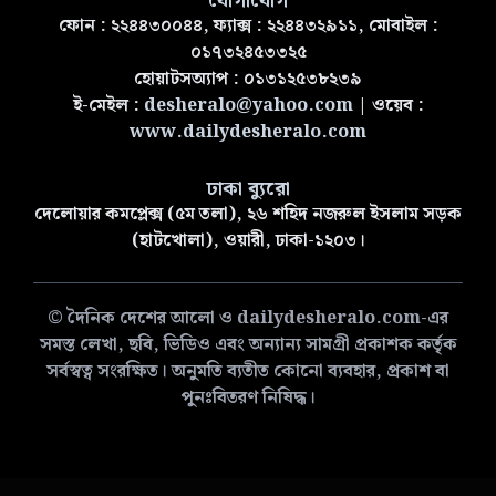
যোগাযোগ
ফোন : ২২৪৪৩০০৪৪, ফ্যাক্স : ২২৪৪৩২৯১১, মোবাইল :
০১৭৩২৪৫৩৩২৫
হোয়াটসঅ্যাপ : ০১৩১২৫৩৮২৩৯
ই-মেইল :
desheralo@yahoo.com
| ওয়েব :
www.dailydesheralo.com
ঢাকা ব্যুরো
দেলোয়ার কমপ্লেক্স (৫ম তলা), ২৬ শহিদ নজরুল ইসলাম সড়ক
(হাটখোলা), ওয়ারী, ঢাকা-১২০৩।
© দৈনিক দেশের আলো ও dailydesheralo.com-এর
সমস্ত লেখা, ছবি, ভিডিও এবং অন্যান্য সামগ্রী প্রকাশক কর্তৃক
সর্বস্বত্ব সংরক্ষিত। অনুমতি ব্যতীত কোনো ব্যবহার, প্রকাশ বা
পুনঃবিতরণ নিষিদ্ধ।