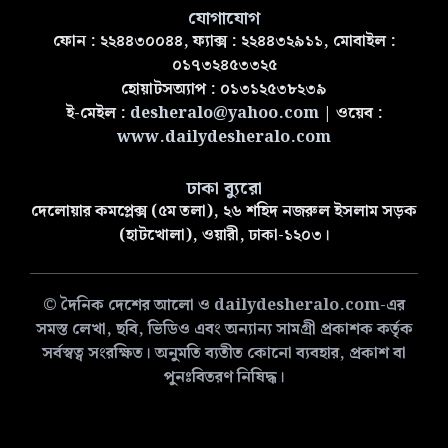
যোগাযোগ
ফোন : ২২৪৪৩০০৪৪, ফ্যাক্স : ২২৪৪৩২৯১১, মোবাইল :
০১৭৩২৪৫৩৩২৫
হোয়াটসঅ্যাপ : ০১৩১২৫৩৮২৩৯
ই-মেইল :
desheralo@yahoo.com
| ওয়েব :
www.dailydesheralo.com
ঢাকা ব্যুরো
দেলোয়ার কমপ্লেক্স (৫ম তলা), ২৬ শহিদ নজরুল ইসলাম সড়ক
(হাটখোলা), ওয়ারী, ঢাকা-১২০৩।
© দৈনিক দেশের আলো ও dailydesheralo.com-এর
সমস্ত লেখা, ছবি, ভিডিও এবং অন্যান্য সামগ্রী প্রকাশক কর্তৃক
সর্বস্বত্ব সংরক্ষিত। অনুমতি ব্যতীত কোনো ব্যবহার, প্রকাশ বা
পুনঃবিতরণ নিষিদ্ধ।