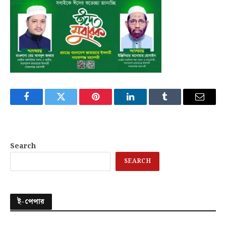
Facebook
Twitter
Pinterest
LinkedIn
Tumblr
Email
Search
SEARCH
ই-পেপার