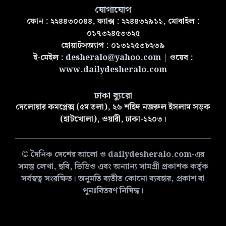
যোগাযোগ
ফোন : ২২৪৪৩০০৪৪, ফ্যাক্স : ২২৪৪৩২৯১১, মোবাইল :
০১৭৩২৪৫৩৩২৫
হোয়াটসঅ্যাপ : ০১৩১২৫৩৮২৩৯
ই-মেইল :
desheralo@yahoo.com
| ওয়েব :
www.dailydesheralo.com
ঢাকা ব্যুরো
দেলোয়ার কমপ্লেক্স (৫ম তলা), ২৬ শহিদ নজরুল ইসলাম সড়ক
(হাটখোলা), ওয়ারী, ঢাকা-১২০৩।
© দৈনিক দেশের আলো ও dailydesheralo.com-এর
সমস্ত লেখা, ছবি, ভিডিও এবং অন্যান্য সামগ্রী প্রকাশক কর্তৃক
সর্বস্বত্ব সংরক্ষিত। অনুমতি ব্যতীত কোনো ব্যবহার, প্রকাশ বা
পুনঃবিতরণ নিষিদ্ধ।