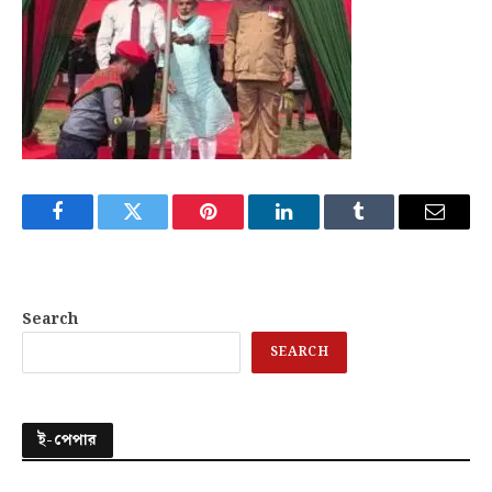
Facebook
Twitter
Pinterest
LinkedIn
Tumblr
Email
Search
SEARCH
ই-পেপার