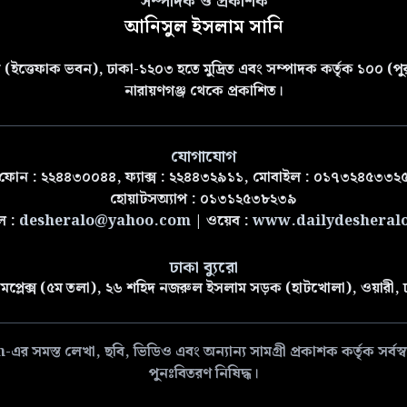
সম্পাদক ও প্রকাশক
আনিসুল ইসলাম সানি
(ইত্তেফাক ভবন), ঢাকা-১২০৩ হতে মুদ্রিত এবং সম্পাদক কর্তৃক ১০০ (পুরা
নারায়ণগঞ্জ থেকে প্রকাশিত।
যোগাযোগ
ফোন : ২২৪৪৩০০৪৪, ফ্যাক্স : ২২৪৪৩২৯১১, মোবাইল : ০১৭৩২৪৫৩৩২
হোয়াটসঅ্যাপ : ০১৩১২৫৩৮২৩৯
ল :
desheralo@yahoo.com
| ওয়েব :
www.dailydesheral
ঢাকা ব্যুরো
মপ্লেক্স (৫ম তলা), ২৬ শহিদ নজরুল ইসলাম সড়ক (হাটখোলা), ওয়ারী,
 লেখা, ছবি, ভিডিও এবং অন্যান্য সামগ্রী প্রকাশক কর্তৃক সর্বস্বত্ব
পুনঃবিতরণ নিষিদ্ধ।