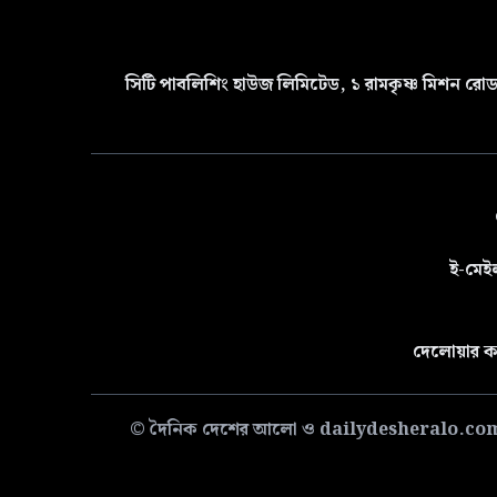
সিটি পাবলিশিং হাউজ লিমিটেড, ১ রামকৃষ্ণ মিশন রোড 
ই-মেই
দেলোয়ার ক
© দৈনিক দেশের আলো ও dailydesheralo.com-এর সমস্ত