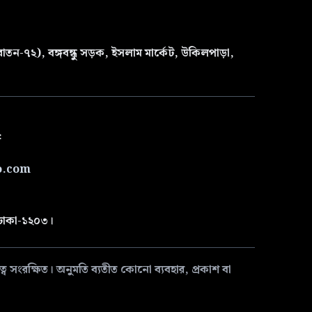
তন-৭২), বঙ্গবন্ধু সড়ক, ইসলাম মার্কেট, উকিলপাড়া,
৫
o.com
 ঢাকা-১২০৩।
 সংরক্ষিত। অনুমতি ব্যতীত কোনো ব্যবহার, প্রকাশ বা