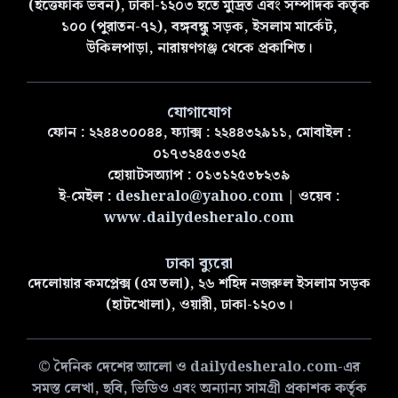
(ইত্তেফাক ভবন), ঢাকা-১২০৩ হতে মুদ্রিত এবং সম্পাদক কর্তৃক
১০০ (পুরাতন-৭২), বঙ্গবন্ধু সড়ক, ইসলাম মার্কেট,
উকিলপাড়া, নারায়ণগঞ্জ থেকে প্রকাশিত।
যোগাযোগ
ফোন : ২২৪৪৩০০৪৪, ফ্যাক্স : ২২৪৪৩২৯১১, মোবাইল :
০১৭৩২৪৫৩৩২৫
হোয়াটসঅ্যাপ : ০১৩১২৫৩৮২৩৯
ই-মেইল :
desheralo@yahoo.com
| ওয়েব :
www.dailydesheralo.com
ঢাকা ব্যুরো
দেলোয়ার কমপ্লেক্স (৫ম তলা), ২৬ শহিদ নজরুল ইসলাম সড়ক
(হাটখোলা), ওয়ারী, ঢাকা-১২০৩।
© দৈনিক দেশের আলো ও dailydesheralo.com-এর
সমস্ত লেখা, ছবি, ভিডিও এবং অন্যান্য সামগ্রী প্রকাশক কর্তৃক