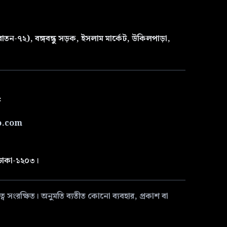
তন-৭২), বঙ্গবন্ধু সড়ক, ইসলাম মার্কেট, উকিলপাড়া,
৫
o.com
 ঢাকা-১২০৩।
 সংরক্ষিত। অনুমতি ব্যতীত কোনো ব্যবহার, প্রকাশ বা