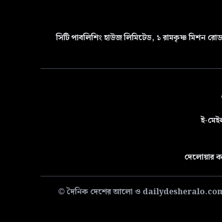
সিটি পাবলিশিং হাউজ লিমিটেড, ১ রামকৃষ্ণ মিশন রোড 
ই-মেই
দেলোয়ার ক
© দৈনিক দেশের আলো ও dailydesheralo.com-এর সমস্ত