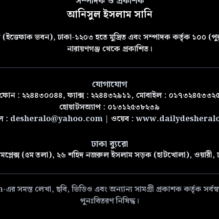
সম্পাদক ও প্রকাশক
আনিসুল ইসলাম সানি
(ইত্তেফাক ভবন), ঢাকা-১২০৩ হতে মুদ্রিত এবং সম্পাদক কর্তৃক ১০০ (পুরা
নারায়ণগঞ্জ থেকে প্রকাশিত।
যোগাযোগ
ফোন : ২২৪৪৩০০৪৪, ফ্যাক্স : ২২৪৪৩২৯১১, মোবাইল : ০১৭৩২৪৫৩৩২
হোয়াটসঅ্যাপ : ০১৩১২৫৩৮২৩৯
ল :
desheralo@yahoo.com
| ওয়েব :
www.dailydesheral
ঢাকা ব্যুরো
মপ্লেক্স (৫ম তলা), ২৬ শহিদ নজরুল ইসলাম সড়ক (হাটখোলা), ওয়ারী,
 লেখা, ছবি, ভিডিও এবং অন্যান্য সামগ্রী প্রকাশক কর্তৃক সর্বস্বত্ব
পুনঃবিতরণ নিষিদ্ধ।