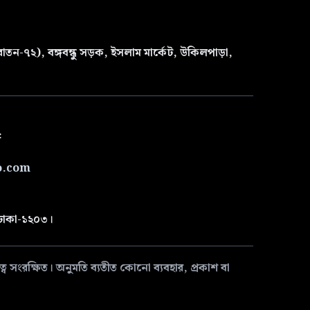
তন-৭২), বঙ্গবন্ধু সড়ক, ইসলাম মার্কেট, উকিলপাড়া,
৫
o.com
 ঢাকা-১২০৩।
 সংরক্ষিত। অনুমতি ব্যতীত কোনো ব্যবহার, প্রকাশ বা