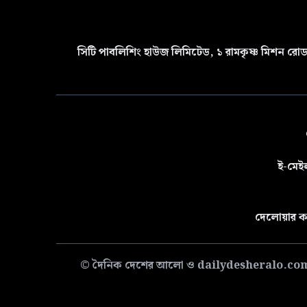
সিটি পাবলিশিং হাউজ লিমিটেড, ১ রামকৃষ্ণ মিশন রোড 
ই-মেই
দেলোয়ার ক
© দৈনিক দেশের আলো ও dailydesheralo.com-এর সমস্ত