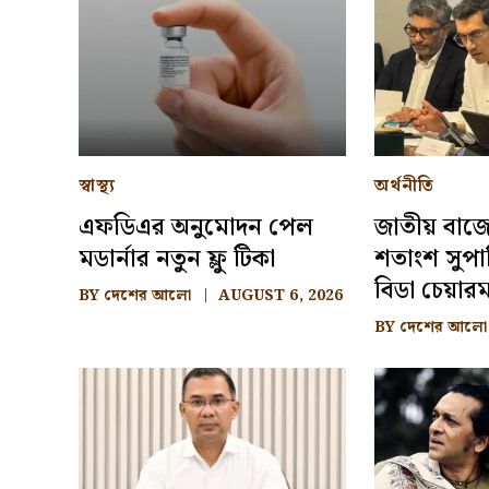
স্বাস্থ্য
অর্থনীতি
এফডিএর অনুমোদন পেল
জাতীয় বাজ
মডার্নার নতুন ফ্লু টিকা
শতাংশ সুপা
বিডা চেয়ারম
BY
দেশের আলো
AUGUST 6, 2026
BY
দেশের আলো