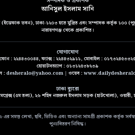
সম্পাদক ও প্রকাশক
আনিসুল ইসলাম সানি
(ইত্তেফাক ভবন), ঢাকা-১২০৩ হতে মুদ্রিত এবং সম্পাদক কর্তৃক ১০০ (পুরা
নারায়ণগঞ্জ থেকে প্রকাশিত।
যোগাযোগ
ফোন : ২২৪৪৩০০৪৪, ফ্যাক্স : ২২৪৪৩২৯১১, মোবাইল : ০১৭৩২৪৫৩৩২
হোয়াটসঅ্যাপ : ০১৩১২৫৩৮২৩৯
ল :
desheralo@yahoo.com
| ওয়েব :
www.dailydesheral
ঢাকা ব্যুরো
মপ্লেক্স (৫ম তলা), ২৬ শহিদ নজরুল ইসলাম সড়ক (হাটখোলা), ওয়ারী,
 লেখা, ছবি, ভিডিও এবং অন্যান্য সামগ্রী প্রকাশক কর্তৃক সর্বস্বত্ব
পুনঃবিতরণ নিষিদ্ধ।