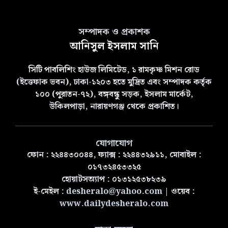
সম্পাদক ও প্রকাশক
আনিসুল ইসলাম সানি
সিটি পাবলিশিং হাউজ লিমিটেড, ১ রামকৃষ্ণ মিশন রোড
(ইত্তেফাক ভবন), ঢাকা-১২০৩ হতে মুদ্রিত এবং সম্পাদক কর্তৃক
১০০ (পুরাতন-৭২), বঙ্গবন্ধু সড়ক, ইসলাম মার্কেট,
উকিলপাড়া, নারায়ণগঞ্জ থেকে প্রকাশিত।
যোগাযোগ
ফোন : ২২৪৪৩০০৪৪, ফ্যাক্স : ২২৪৪৩২৯১১, মোবাইল :
০১৭৩২৪৫৩৩২৫
হোয়াটসঅ্যাপ : ০১৩১২৫৩৮২৩৯
ই-মেইল :
desheralo@yahoo.com
| ওয়েব :
www.dailydesheralo.com