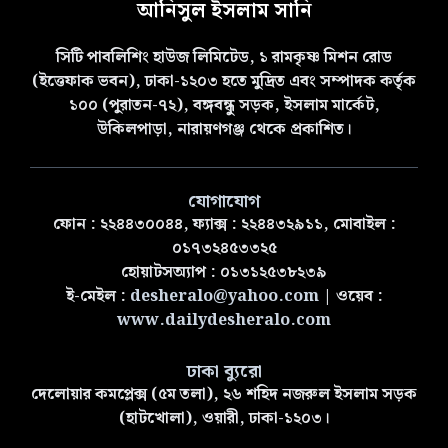
আনিসুল ইসলাম সানি
সিটি পাবলিশিং হাউজ লিমিটেড, ১ রামকৃষ্ণ মিশন রোড
(ইত্তেফাক ভবন), ঢাকা-১২০৩ হতে মুদ্রিত এবং সম্পাদক কর্তৃক
১০০ (পুরাতন-৭২), বঙ্গবন্ধু সড়ক, ইসলাম মার্কেট,
উকিলপাড়া, নারায়ণগঞ্জ থেকে প্রকাশিত।
যোগাযোগ
ফোন : ২২৪৪৩০০৪৪, ফ্যাক্স : ২২৪৪৩২৯১১, মোবাইল :
০১৭৩২৪৫৩৩২৫
হোয়াটসঅ্যাপ : ০১৩১২৫৩৮২৩৯
ই-মেইল :
desheralo@yahoo.com
| ওয়েব :
www.dailydesheralo.com
ঢাকা ব্যুরো
দেলোয়ার কমপ্লেক্স (৫ম তলা), ২৬ শহিদ নজরুল ইসলাম সড়ক
(হাটখোলা), ওয়ারী, ঢাকা-১২০৩।