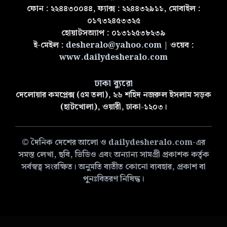
ফোন : ২২৪৪৩০০৪৪, ফ্যাক্স : ২২৪৪৩২৯১১, মোবাইল :
০১৭৩২৪৫৩৩২৫
হোয়াটসঅ্যাপ : ০১৩১২৫৩৮২৩৯
ই-মেইল :
desheralo@yahoo.com
| ওয়েব :
www.dailydesheralo.com
ঢাকা ব্যুরো
দেলোয়ার কমপ্লেক্স (৫ম তলা), ২৬ শহিদ নজরুল ইসলাম সড়ক
(হাটখোলা), ওয়ারী, ঢাকা-১২০৩।
© দৈনিক দেশের আলো ও dailydesheralo.com-এর
সমস্ত লেখা, ছবি, ভিডিও এবং অন্যান্য সামগ্রী প্রকাশক কর্তৃক
সর্বস্বত্ব সংরক্ষিত। অনুমতি ব্যতীত কোনো ব্যবহার, প্রকাশ বা
পুনঃবিতরণ নিষিদ্ধ।