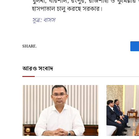
খুলনা, বরিশাল, রংপুর, রাজশাহী ও কুমিল্লায়
হাসপাতাল চালু করছে সরকার।
সূত্র: বাসস
SHARE.
আরও সংবাদ