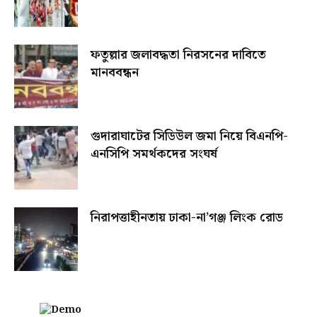
ফতুল্লার জলাবদ্ধতা নিরসনের দাবিতে
মানববন্ধন
গুদারাঘাটের সিডিউল জমা নিয়ে বিএনপি-
এনসিপি সমর্থকদের সংঘর্ষ
নিরাপত্তাহীনতায় ঢাকা-না’গঞ্জ লিংক রোড