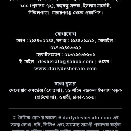
১০০ (পুরাতন-৭২), বঙ্গবন্ধু সড়ক, ইসলাম মার্কেট,
উকিলপাড়া, নারায়ণগঞ্জ থেকে প্রকাশিত।
যোগাযোগ
ফোন : ২২৪৪৩০০৪৪, ফ্যাক্স : ২২৪৪৩২৯১১, মোবাইল :
০১৭৩২৪৫৩৩২৫
হোয়াটসঅ্যাপ : ০১৩১২৫৩৮২৩৯
ই-মেইল :
desheralo@yahoo.com
| ওয়েব :
www.dailydesheralo.com
ঢাকা ব্যুরো
দেলোয়ার কমপ্লেক্স (৫ম তলা), ২৬ শহিদ নজরুল ইসলাম সড়ক
(হাটখোলা), ওয়ারী, ঢাকা-১২০৩।
© দৈনিক দেশের আলো ও dailydesheralo.com-এর
সমস্ত লেখা, ছবি, ভিডিও এবং অন্যান্য সামগ্রী প্রকাশক কর্তৃক