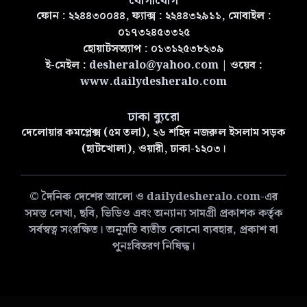
যোগাযোগ
ফোন : ২২৪৪৩০০৪৪, ফ্যাক্স : ২২৪৪৩২৯১১, মোবাইল :
০১৭৩২৪৫৩৩২৫
হোয়াটসঅ্যাপ : ০১৩১২৫৩৮২৩৯
ই-মেইল :
desheralo@yahoo.com
| ওয়েব :
www.dailydesheralo.com
ঢাকা ব্যুরো
দেলোয়ার কমপ্লেক্স (৫ম তলা), ২৬ শহিদ নজরুল ইসলাম সড়ক
(হাটখোলা), ওয়ারী, ঢাকা-১২০৩।
© দৈনিক দেশের আলো ও dailydesheralo.com-এর
সমস্ত লেখা, ছবি, ভিডিও এবং অন্যান্য সামগ্রী প্রকাশক কর্তৃক
সর্বস্বত্ব সংরক্ষিত। অনুমতি ব্যতীত কোনো ব্যবহার, প্রকাশ বা
পুনঃবিতরণ নিষিদ্ধ।