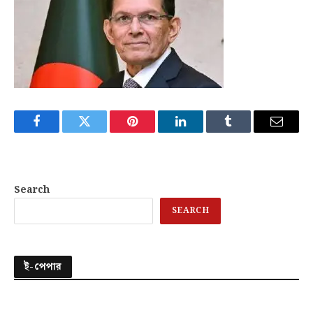
Facebook
Twitter
Pinterest
LinkedIn
Tumblr
Email
Search
SEARCH
ই-পেপার