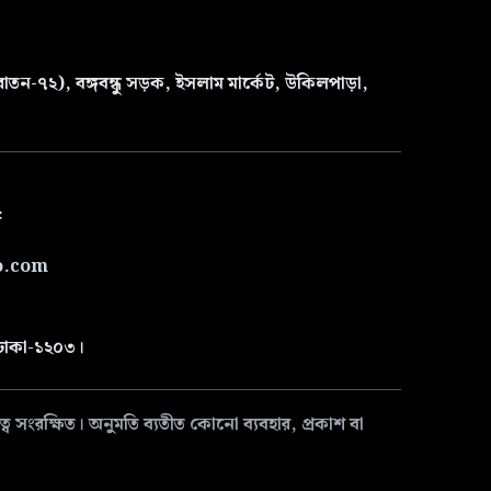
তন-৭২), বঙ্গবন্ধু সড়ক, ইসলাম মার্কেট, উকিলপাড়া,
৫
o.com
 ঢাকা-১২০৩।
 সংরক্ষিত। অনুমতি ব্যতীত কোনো ব্যবহার, প্রকাশ বা