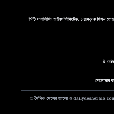
সিটি পাবলিশিং হাউজ লিমিটেড, ১ রামকৃষ্ণ মিশন রোড 
ই-মেই
দেলোয়ার ক
© দৈনিক দেশের আলো ও dailydesheralo.com-এর সমস্ত