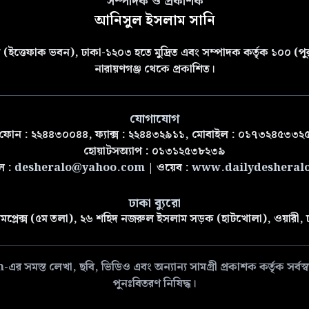
সম্পাদক ও প্রকাশক
আনিসুল ইসলাম সানি
(ইত্তেফাক ভবন), ঢাকা-১২০৩ হতে মুদ্রিত এবং সম্পাদক কর্তৃক ১০০ (পুরা
নারায়ণগঞ্জ থেকে প্রকাশিত।
যোগাযোগ
ফোন : ২২৪৪৩০০৪৪, ফ্যাক্স : ২২৪৪৩২৯১১, মোবাইল : ০১৭৩২৪৫৩৩২
হোয়াটসঅ্যাপ : ০১৩১২৫৩৮২৩৯
ল :
desheralo@yahoo.com
| ওয়েব :
www.dailydesheral
ঢাকা ব্যুরো
মপ্লেক্স (৫ম তলা), ২৬ শহিদ নজরুল ইসলাম সড়ক (হাটখোলা), ওয়ারী,
 লেখা, ছবি, ভিডিও এবং অন্যান্য সামগ্রী প্রকাশক কর্তৃক সর্বস্বত্ব
পুনঃবিতরণ নিষিদ্ধ।