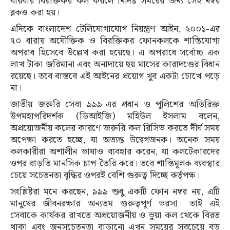
বারবার বিরক্তিকর কল করলে নির্দিষ্ট সময়ের জন্য সেই নম্বর
ব্লকও করা হয়।
এদিকে বাংলাদেশ টেলিযোগাযোগ নিয়ন্ত্রণ আইন, ২০০১-এর
৭০ ধারায় অযৌক্তিক ও বিরক্তিকর ফোনকলকে শাস্তিযোগ্য
অপরাধ হিসেবে উল্লেখ করা হয়েছে। এ অপরাধে সর্বোচ্চ এক
লাখ টাকা জরিমানা এবং অনাদায়ে ছয় মাসের কারাদণ্ডের বিধান
রয়েছে। তবে বাস্তবে এই আইনের প্রয়োগ খুব একটা চোখে পড়ে
না।
জাতীয় জরুরি সেবা ৯৯৯-এর প্রধান ও পুলিশের অতিরিক্ত
উপমহাপরিদর্শক (ডিআইজি) মহিউল ইসলাম বলেন,
অপ্রয়োজনীয় কলের কারণে জরুরি কল রিসিভ করতে দীর্ঘ সময়
অপেক্ষা করতে হচ্ছে, যা অত্যন্ত উদ্বেগজনক। অনেক সময়
কলকারীরা অশালীন ভাষাও ব্যবহার করেন, যা কলটেকারদের
ওপর বাড়তি মানসিক চাপ তৈরি করে। তবে শাস্তিমূলক ব্যবস্থার
চেয়ে সচেতনতা বৃদ্ধির ওপরই বেশি গুরুত্ব দিচ্ছে কর্তৃপক্ষ।
সংশ্লিষ্টরা মনে করছেন, ৯৯৯ শুধু একটি ফোন নম্বর নয়, এটি
মানুষের জীবনরক্ষার অন্যতম গুরুত্বপূর্ণ ভরসা। তাই এই
সেবাকে কার্যকর রাখতে অপ্রয়োজনীয় ও ভুয়া কল থেকে বিরত
থাকা এবং জনসচেতনতা বাড়ানো এখন সময়ের সবচেয়ে বড়