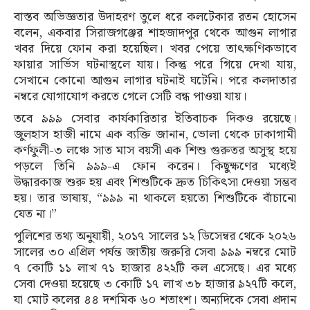
বাস্তব অভিজ্ঞতার উদাহরণ তুলে ধরে কলটেকার রতন হোসেন
বলেন, একবার সিরাজগঞ্জের শাহজাদপুর থেকে আগুন লাগার
খবর দিয়ে ফোন করা হয়েছিল। খবর পেয়ে তাৎক্ষণিকভাবে
ফায়ার সার্ভিস ঘটনাস্থলে যায়। কিন্তু পরে গিয়ে দেখা যায়,
সেখানে কোনো আগুন লাগার ঘটনাই ঘটেনি। পরে কলদাতার
নম্বরে যোগাযোগ করতে গেলে সেটি বন্ধ পাওয়া যায়।
তবে ৯৯৯ সেবার কার্যকারিতার ইতিবাচক দিকও রয়েছে।
জুলহাস হাজী নামে এক ব্যক্তি জানান, ভোলা থেকে ঢাকাগামী
কর্ণফুলী-৩ লঞ্চে সাত মাস বয়সী এক শিশু গুরুতর অসুস্থ হয়ে
পড়লে তিনি ৯৯৯-এ ফোন করেন। কিছুক্ষণের মধ্যেই
উদ্ধারকাজ শুরু হয় এবং শিশুটিকে দ্রুত চিকিৎসা দেওয়া সম্ভব
হয়। তার ভাষায়, “৯৯৯ না থাকলে হয়তো শিশুটিকে বাঁচানো
যেত না।”
পুলিশের তথ্য অনুযায়ী, ২০১৭ সালের ১২ ডিসেম্বর থেকে ২০২৬
সালের ৩০ এপ্রিল পর্যন্ত জাতীয় জরুরি সেবা ৯৯৯ নম্বরে মোট
৭ কোটি ১১ লাখ ৭১ হাজার ৪২২টি কল এসেছে। এর মধ্যে
সেবা দেওয়া হয়েছে ৩ কোটি ১৭ লাখ ৩৮ হাজার ৯২৭টি কলে,
যা মোট কলের ৪৪ দশমিক ৬০ শতাংশ। অন্যদিকে সেবা প্রদান