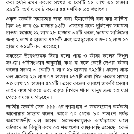
করা হয়নি এমন কলের সংখ্যা ৩ কোটি ৯৪ লাখ ৩২ হাজার
৪৯৫টি, অর্থাৎ মোট কলের ৫৫ দশমিক ৪০ শতাংশ।
প্রকৃত জরুরি সহায়তার জন্য করা ‘ইমার্জেন্সি কল ফর সার্ভিস’
ছিল ২৬ লাখ ৫৯ হাজার ৯৪টি। এসবের মধ্যে পুলিশের সহায়তা
চাওয়া হয়েছে ২২ লাখ ২৮ হাজার ৩৫টি কলে, ফায়ার সার্ভিসের
জন্য ২ লাখ ৫ হাজার ৪৪৮টি এবং অ্যাম্বুলেন্সের জন্য ২ লাখ ২৫
হাজার ৬১১টি কল এসেছে।
সবচেয়ে উদ্বেগজনক বিষয় হলো প্রাঙ্ক ও ফাঁকা কলের বিপুল
সংখ্যা। পরিসংখ্যান অনুযায়ী, কথা না বলে কেটে দেওয়া ফাঁকা
কলের সংখ্যা ৩ কোটি ৭ লাখ ২৮ হাজার ৭২৯টি। এছাড়া প্রাঙ্ক
কল এসেছে ২৬ লাখ ৭৪ হাজার ১৬৭টি এবং মিস কলের সংখ্যা
৬০ লাখ ২৯ হাজার ৫৯৯টি। এসব কলের কারণে জরুরি সেবার
লাইন ব্যস্ত থাকছে এবং প্রকৃত বিপদে থাকা মানুষ দ্রুত সহায়তা
পেতে সমস্যায় পড়ছেন।
জাতীয় জরুরি সেবা ৯৯৯-এর গণমাধ্যম ও জনসংযোগ কর্মকর্তা
আনোয়ার সাত্তার বলেন, আগে ৭০ থেকে ৮০ শতাংশ পর্যন্ত
অপ্রয়োজনীয় কল আসত। সচেতনতামূলক কার্যক্রমের ফলে
বর্তমানে তা কিছুটা কমে ৫০ শতাংশের কাছাকাছি এসেছে। কেউ