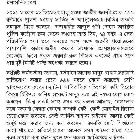
প্রশাসনিক চাপ।
২০১৭ সালের ১২ ডিসেম্বর চালু হওয়া জাতীয় জরুরি সেবা ৯৯৯
বর্তমানে পুলিশ, ফায়ার সার্ভিস ও অ্যাম্বুলেন্সসহ বিভিন্ন জরুরি
সহায়তা দিয়ে আসছে। রাজধানীর আব্দুল গণি রোডে অবস্থিত
পুলিশ কন্ট্রোল রুম থেকে সপ্তাহে সাত দিন, ২৪ ঘণ্টা এ সেবা
পরিচালিত হয়। তবে সময়ের সঙ্গে সঙ্গে জরুরি প্রয়োজনের
পাশাপাশি অপ্রয়োজনীয় কলের সংখ্যাও আশঙ্কাজনকভাবে
বেড়েছে। ফলে প্রকৃত জরুরি কল রিসিভ করতেই এখন গড়ে
প্রায় দুই মিনিট পর্যন্ত অপেক্ষা করতে হচ্ছে।
সংশ্লিষ্ট কর্মকর্তারা জানান, বর্তমানে অনেক মানুষ থানায় সরাসরি
অভিযোগ করার চেয়ে ৯৯৯ নম্বরে ফোন করতেই বেশি
স্বাচ্ছন্দ্যবোধ করেন। দুর্ঘটনা, পারিবারিক সহিংসতা, জমি বিরোধ
কিংবা চিকিৎসাজনিত সংকটে মানুষ দ্রুত এই নম্বরে যোগাযোগ
করছেন। কিন্তু একই সঙ্গে এমন বহু কলও আসছে, যেগুলোর
সঙ্গে জরুরি সেবার কোনো সম্পর্ক নেই। কেউ মোবাইল রিচার্জ
চেয়ে ফোন করছেন, কেউ আর্থিক সাহায্য চাইছেন, আবার কেউ
শুধুই মজা করার জন্য কল করছেন। এমনকি ছোট শিশুদের
কান্না থামাতে অভিভাবকেরা অনেক সময় তাদের হাতে ৯৯৯
নম্বর ডায়াল করা ফোন তুলে দেন বলেও জানিয়েছে কর্তৃপক্ষ।