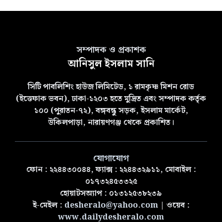
সম্পাদক ও প্রকাশক
আনিসুল ইসলাম সানি
সিটি পাবলিশিং হাউজ লিমিটেড, ১ রামকৃষ্ণ মিশন রোড
(ইত্তেফাক ভবন), ঢাকা-১২০৩ হতে মুদ্রিত এবং সম্পাদক কর্তৃক
১০০ (পুরাতন-৭২), বঙ্গবন্ধু সড়ক, ইসলাম মার্কেট,
উকিলপাড়া, নারায়ণগঞ্জ থেকে প্রকাশিত।
যোগাযোগ
ফোন : ২২৪৪৩০০৪৪, ফ্যাক্স : ২২৪৪৩২৯১১, মোবাইল :
০১৭৩২৪৫৩৩২৫
হোয়াটসঅ্যাপ : ০১৩১২৫৩৮২৩৯
ই-মেইল :
desheralo@yahoo.com
| ওয়েব :
www.dailydesheralo.com