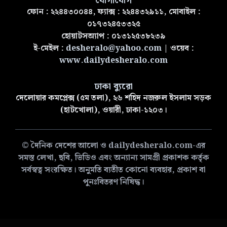
যোগাযোগ
ফোন : ২২৪৪৩০০৪৪, ফ্যাক্স : ২২৪৪৩২৯১১, মোবাইল :
০১৭৩২৪৫৩৩২৫
হোয়াটসঅ্যাপ : ০১৩১২৫৩৮২৩৯
ই-মেইল :
desheralo@yahoo.com
| ওয়েব :
www.dailydesheralo.com
ঢাকা ব্যুরো
দেলোয়ার কমপ্লেক্স (৫ম তলা), ২৬ শহিদ নজরুল ইসলাম সড়ক
(হাটখোলা), ওয়ারী, ঢাকা-১২০৩।
© দৈনিক দেশের আলো ও dailydesheralo.com-এর
সমস্ত লেখা, ছবি, ভিডিও এবং অন্যান্য সামগ্রী প্রকাশক কর্তৃক
সর্বস্বত্ব সংরক্ষিত। অনুমতি ব্যতীত কোনো ব্যবহার, প্রকাশ বা
পুনঃবিতরণ নিষিদ্ধ।