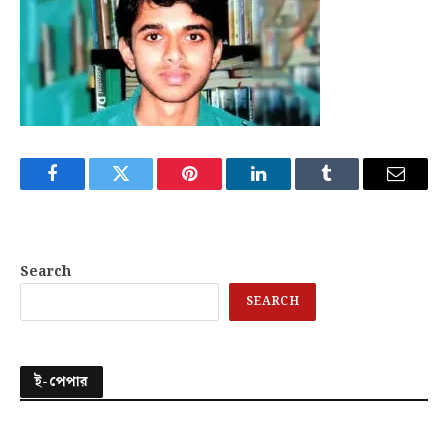
Facebook
Twitter
Pinterest
LinkedIn
Tumblr
Email
Search
SEARCH
ই-পেপার