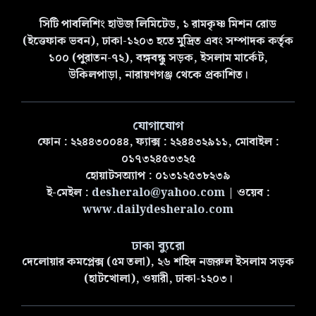
সিটি পাবলিশিং হাউজ লিমিটেড, ১ রামকৃষ্ণ মিশন রোড
(ইত্তেফাক ভবন), ঢাকা-১২০৩ হতে মুদ্রিত এবং সম্পাদক কর্তৃক
১০০ (পুরাতন-৭২), বঙ্গবন্ধু সড়ক, ইসলাম মার্কেট,
উকিলপাড়া, নারায়ণগঞ্জ থেকে প্রকাশিত।
যোগাযোগ
ফোন : ২২৪৪৩০০৪৪, ফ্যাক্স : ২২৪৪৩২৯১১, মোবাইল :
০১৭৩২৪৫৩৩২৫
হোয়াটসঅ্যাপ : ০১৩১২৫৩৮২৩৯
ই-মেইল :
desheralo@yahoo.com
| ওয়েব :
www.dailydesheralo.com
ঢাকা ব্যুরো
দেলোয়ার কমপ্লেক্স (৫ম তলা), ২৬ শহিদ নজরুল ইসলাম সড়ক
(হাটখোলা), ওয়ারী, ঢাকা-১২০৩।