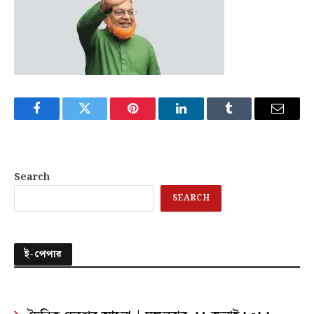
Facebook
Twitter
Pinterest
LinkedIn
Tumblr
Email
Search
SEARCH
ই-পেপার