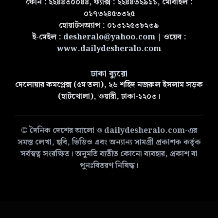
ফোন : ২২৪৪৩০০৪৪, ফ্যাক্স : ২২৪৪৩২৯১১, মোবাইল :
০১৭৩২৪৫৩৩২৫
হোয়াটসঅ্যাপ : ০১৩১২৫৩৮২৩৯
ই-মেইল :
desheralo@yahoo.com
| ওয়েব :
www.dailydesheralo.com
ঢাকা ব্যুরো
দেলোয়ার কমপ্লেক্স (৫ম তলা), ২৬ শহিদ নজরুল ইসলাম সড়ক
(হাটখোলা), ওয়ারী, ঢাকা-১২০৩।
© দৈনিক দেশের আলো ও dailydesheralo.com-এর
সমস্ত লেখা, ছবি, ভিডিও এবং অন্যান্য সামগ্রী প্রকাশক কর্তৃক
সর্বস্বত্ব সংরক্ষিত। অনুমতি ব্যতীত কোনো ব্যবহার, প্রকাশ বা
পুনঃবিতরণ নিষিদ্ধ।