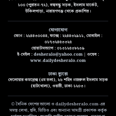
১০০ (পুরাতন-৭২), বঙ্গবন্ধু সড়ক, ইসলাম মার্কেট,
উকিলপাড়া, নারায়ণগঞ্জ থেকে প্রকাশিত।
যোগাযোগ
ফোন : ২২৪৪৩০০৪৪, ফ্যাক্স : ২২৪৪৩২৯১১, মোবাইল :
০১৭৩২৪৫৩৩২৫
হোয়াটসঅ্যাপ : ০১৩১২৫৩৮২৩৯
ই-মেইল :
desheralo@yahoo.com
| ওয়েব :
www.dailydesheralo.com
ঢাকা ব্যুরো
দেলোয়ার কমপ্লেক্স (৫ম তলা), ২৬ শহিদ নজরুল ইসলাম সড়ক
(হাটখোলা), ওয়ারী, ঢাকা-১২০৩।
© দৈনিক দেশের আলো ও dailydesheralo.com-এর
সমস্ত লেখা, ছবি, ভিডিও এবং অন্যান্য সামগ্রী প্রকাশক কর্তৃক