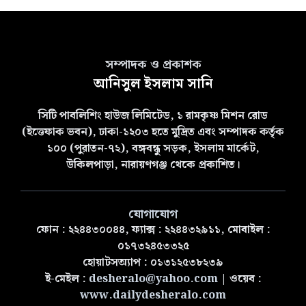
সম্পাদক ও প্রকাশক
আনিসুল ইসলাম সানি
সিটি পাবলিশিং হাউজ লিমিটেড, ১ রামকৃষ্ণ মিশন রোড
(ইত্তেফাক ভবন), ঢাকা-১২০৩ হতে মুদ্রিত এবং সম্পাদক কর্তৃক
১০০ (পুরাতন-৭২), বঙ্গবন্ধু সড়ক, ইসলাম মার্কেট,
উকিলপাড়া, নারায়ণগঞ্জ থেকে প্রকাশিত।
যোগাযোগ
ফোন : ২২৪৪৩০০৪৪, ফ্যাক্স : ২২৪৪৩২৯১১, মোবাইল :
০১৭৩২৪৫৩৩২৫
হোয়াটসঅ্যাপ : ০১৩১২৫৩৮২৩৯
ই-মেইল :
desheralo@yahoo.com
| ওয়েব :
www.dailydesheralo.com