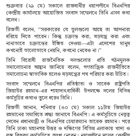
শুক্রবার (২৯ মে) সকালে রাজধানীর নয়াপল্টনে বিএনপির
কেন্দ্রীয় কার্যালয়ে আয়োজিত সংবাদ সম্মেলনে তিনি এসব কথা
বলেন।
রিজভী বলেন, “সরকারের যে ভুলগুলো আছে তা আপনারা
ধরিয়ে দিতে পারেন। কিন্তু চক্রান্ত করা, ষড়যন্ত্র করা এবং
নানাভাবে চক্রান্তের ইঙ্গিত দেওয়া—এটা এদেশের মানুষ
কখনোই ভালোভাবে নেয়নি, কখনো নেবেও না।”
তিনি বিরোধী রাজনৈতিক দলগুলোর প্রতি গঠনমূলক
সমালোচনার আহ্বান জানিয়ে বলেন, গণতান্ত্রিক রাজনীতিতে
সমালোচনা স্বাভাবিক হলেও ষড়যন্ত্রের পথ পরিহার করা উচিত।
সংবাদ সম্মেলনে বিএনপির প্রতিষ্ঠাতা ও সাবেক রাষ্ট্রপতি
জিয়াউর রহমান–এর শাহাদাৎবার্ষিকী উপলক্ষে দলের বিভিন্ন
কর্মসূচির কথাও তুলে ধরেন তিনি।
রিজভী জানান, শনিবার (৩০ মে) সকাল ১১টায় জিয়াউর
রহমানের সমাধিতে শ্রদ্ধা জানাবে বিএনপি। এ কর্মসূচিতে নেতৃত্ব
দেবেন প্রধানমন্ত্রী ও বিএনপির চেয়ারম্যান তারেক রহমান। পরে
তিনি ঢাকা মহানগর উত্তর ও দক্ষিণের বিভিন্ন এলাকায় খাদ্য ও
বস্ত্র বিতরণ কর্মসূচিতে অংশ নেবেন। নয়াপল্টনে দলের কেন্দ্রীয়