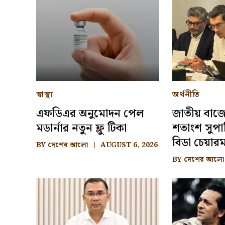
স্বাস্থ্য
অর্থনীতি
এফডিএর অনুমোদন পেল
জাতীয় বাজ
মডার্নার নতুন ফ্লু টিকা
শতাংশ সুপা
বিডা চেয়ারম
BY
দেশের আলো
AUGUST 6, 2026
BY
দেশের আলো