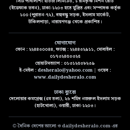
সিটি পাবলিশিং হাউজ লিমিটেড, ১ রামকৃষ্ণ মিশন রোড
(ইত্তেফাক ভবন), ঢাকা-১২০৩ হতে মুদ্রিত এবং সম্পাদক কর্তৃক
১০০ (পুরাতন-৭২), বঙ্গবন্ধু সড়ক, ইসলাম মার্কেট,
উকিলপাড়া, নারায়ণগঞ্জ থেকে প্রকাশিত।
যোগাযোগ
ফোন : ২২৪৪৩০০৪৪, ফ্যাক্স : ২২৪৪৩২৯১১, মোবাইল :
০১৭৩২৪৫৩৩২৫
হোয়াটসঅ্যাপ : ০১৩১২৫৩৮২৩৯
ই-মেইল :
desheralo@yahoo.com
| ওয়েব :
www.dailydesheralo.com
ঢাকা ব্যুরো
দেলোয়ার কমপ্লেক্স (৫ম তলা), ২৬ শহিদ নজরুল ইসলাম সড়ক
(হাটখোলা), ওয়ারী, ঢাকা-১২০৩।
© দৈনিক দেশের আলো ও dailydesheralo.com-এর