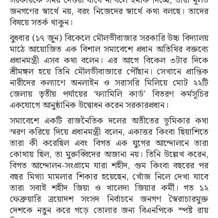
সরকারকে সময় দেওয়া যাবে না বলে হুমকি দিচ্ছে, তারা মূলত
জনগণের স্বার্থে নয়, বরং নিজেদের স্বার্থে কথা বলছে। তাদের
বিষয়ে সতর্ক থাকুন।
বুধবার (১৭ জুন) বিকেলে মৌলভীবাজার সরকারি উচ্চ বিদ্যালয়
মাঠে আয়োজিত এক বিশাল সমাবেশে প্রধান অতিথির বক্তব্যে
প্রধানমন্ত্রী এসব কথা বলেন। এর আগে বিকেল ৩টার দিকে
শ্রীমঙ্গল হয়ে তিনি মৌলভীবাজারে পৌঁছান। সেখানে প্রান্তিক
নারীদের কল্যাণে অনলাইন ও সরাসরি মিলিয়ে মোট ২২টি
জেলায় তৃতীয় পর্যায়ের ‘ফ্যামিলি কার্ড’ বিতরণ কর্মসূচির
একযোগে আনুষ্ঠানিক উদ্বোধন করেন সরকারপ্রধান।
সমাবেশে একটি রাজনৈতিক দলের অতীতের ভূমিকার কথা
স্মরণ করিয়ে দিয়ে প্রধানমন্ত্রী বলেন, একাত্তর কিংবা ছিয়াশিতে
তারা কী করেছিল এবং বিগত এক যুগের আন্দোলনে তারা
কোথায় ছিল, তা মুরুব্বিদের অজানা নয়। তিনি উল্লেখ করেন,
বিগত আন্দোলন-সংগ্রামে যারা শহীদ, গুম কিংবা বছরের পর
বছর মিথ্যা মামলার শিকার হয়েছেন, খোঁজ নিলে দেখা যাবে
তারা সবাই শহীদ জিয়া ও খালেদা জিয়ার কর্মী। গত ১২
ফেব্রুয়ারি ত্রয়োদশ সংসদ নির্বাচনে জনগণ স্বৈরাচারমুক্ত
দেশকে নতুন করে গড়ে তোলার জন্য বিএনপিকে স্পষ্ট রায়