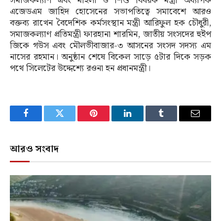
সমাজকল্যাণ এবং মহিলা ও শিশু বিষয়ক মন্ত্রী অধ্যাপক
এজেডএম জাহিদ হোসেনের সভাপতিত্বে সমাবেশে আরও
বক্তব্য রাখেন বৈদেশিক কর্মসংস্থান মন্ত্রী আরিফুল হক চৌধুরী,
সমাজকল্যাণ প্রতিমন্ত্রী ফারহানা শারমিন, জাতীয় সংসদের হুইপ
জিকে গউস এবং মৌলভীবাজার-৩ আসনের সংসদ সদস্য এম
নাসের রহমান। অনুষ্ঠান শেষে বিকেল সাড়ে ৫টার দিকে সড়ক
পথে সিলেটের উদ্দেশ্যে রওনা হন প্রধানমন্ত্রী।
Facebook
Twitter
Pinterest
LinkedIn
Tumblr
Email
আরও সংবাদ