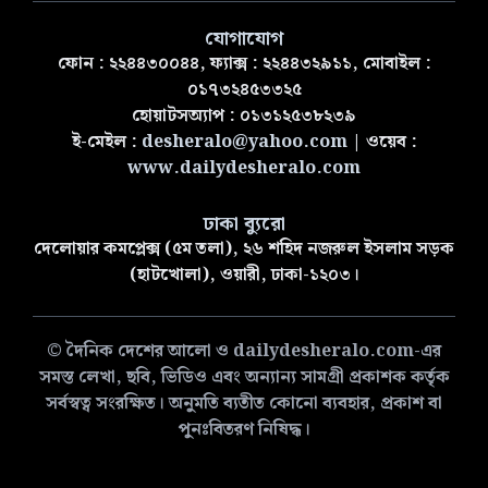
যোগাযোগ
ফোন : ২২৪৪৩০০৪৪, ফ্যাক্স : ২২৪৪৩২৯১১, মোবাইল :
০১৭৩২৪৫৩৩২৫
হোয়াটসঅ্যাপ : ০১৩১২৫৩৮২৩৯
ই-মেইল :
desheralo@yahoo.com
| ওয়েব :
www.dailydesheralo.com
ঢাকা ব্যুরো
দেলোয়ার কমপ্লেক্স (৫ম তলা), ২৬ শহিদ নজরুল ইসলাম সড়ক
(হাটখোলা), ওয়ারী, ঢাকা-১২০৩।
© দৈনিক দেশের আলো ও dailydesheralo.com-এর
সমস্ত লেখা, ছবি, ভিডিও এবং অন্যান্য সামগ্রী প্রকাশক কর্তৃক
সর্বস্বত্ব সংরক্ষিত। অনুমতি ব্যতীত কোনো ব্যবহার, প্রকাশ বা
পুনঃবিতরণ নিষিদ্ধ।