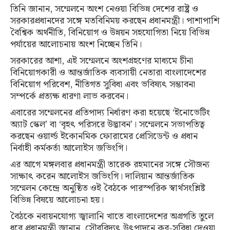
তিনি জানান, সম্মেলনে অংশ নেওয়া বিভিন্ন দেশের রাষ্ট্র ও
সরকারপ্রধানদের সঙ্গে মতবিনিময় করছেন প্রধানমন্ত্রী। পাশাপাশি
বৈশ্বিক অর্থনীতি, বিনিয়োগ ও উন্নয়ন সহযোগিতা নিয়ে বিভিন্ন
পর্যায়ের আলোচনায় অংশ নিচ্ছেন তিনি।
সরকারের আশা, এই সম্মেলনে অংশগ্রহণের মাধ্যমে চীনা
বিনিয়োগকারী ও আন্তর্জাতিক ব্যবসায়ী নেতারা বাংলাদেশের
বিনিয়োগ পরিবেশ, নীতিগত সুবিধা এবং ভবিষ্যৎ সম্ভাবনা
সম্পর্কে প্রত্যক্ষ ধারণা লাভ করবেন।
এবারের সম্মেলনের প্রতিপাদ্য নির্ধারণ করা হয়েছে ‘ইনোভেটিং
অ্যাট স্কেল’ বা ‘বৃহৎ পরিসরে উদ্ভাবন’। সম্মেলনে সভাপতিত্ব
করছেন ওয়ার্ল্ড ইকোনমিক ফোরামের প্রেসিডেন্ট ও প্রধান
নির্বাহী কর্মকর্তা আলোইস জভিংগি।
এর আগে মঙ্গলবার প্রধানমন্ত্রী তারেক রহমানের সঙ্গে সৌজন্য
সাক্ষাৎ করেন আলোইস জভিংগি। দালিয়ান আন্তর্জাতিক
সম্মেলন কেন্দ্রে অনুষ্ঠিত ওই বৈঠকে পারস্পরিক স্বার্থসংশ্লিষ্ট
বিভিন্ন বিষয়ে আলোচনা হয়।
বৈঠকে নবায়নযোগ্য জ্বালানি খাতে বাংলাদেশের অগ্রগতি তুলে
ধরে প্রধানমন্ত্রী জানান, সৌরবিদ্যুৎ উৎপাদনে কর-সুবিধা দেওয়া