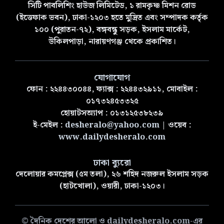
সিটি পাবলিশিং হাউজ লিমিটেড, ১ রামকৃষ্ণ মিশন রোড
(ইত্তেফাক ভবন), ঢাকা-১২০৩ হতে মুদ্রিত এবং সম্পাদক কর্তৃক
১০০ (পুরাতন-৭২), বঙ্গবন্ধু সড়ক, ইসলাম মার্কেট,
উকিলপাড়া, নারায়ণগঞ্জ থেকে প্রকাশিত।
যোগাযোগ
ফোন : ২২৪৪৩০০৪৪, ফ্যাক্স : ২২৪৪৩২৯১১, মোবাইল :
০১৭৩২৪৫৩৩২৫
হোয়াটসঅ্যাপ : ০১৩১২৫৩৮২৩৯
ই-মেইল :
desheralo@yahoo.com
| ওয়েব :
www.dailydesheralo.com
ঢাকা ব্যুরো
দেলোয়ার কমপ্লেক্স (৫ম তলা), ২৬ শহিদ নজরুল ইসলাম সড়ক
(হাটখোলা), ওয়ারী, ঢাকা-১২০৩।
© দৈনিক দেশের আলো ও dailydesheralo.com-এর