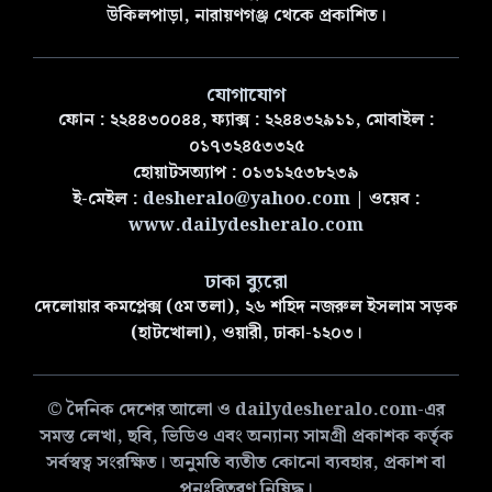
উকিলপাড়া, নারায়ণগঞ্জ থেকে প্রকাশিত।
যোগাযোগ
ফোন : ২২৪৪৩০০৪৪, ফ্যাক্স : ২২৪৪৩২৯১১, মোবাইল :
০১৭৩২৪৫৩৩২৫
হোয়াটসঅ্যাপ : ০১৩১২৫৩৮২৩৯
ই-মেইল :
desheralo@yahoo.com
| ওয়েব :
www.dailydesheralo.com
ঢাকা ব্যুরো
দেলোয়ার কমপ্লেক্স (৫ম তলা), ২৬ শহিদ নজরুল ইসলাম সড়ক
(হাটখোলা), ওয়ারী, ঢাকা-১২০৩।
© দৈনিক দেশের আলো ও dailydesheralo.com-এর
সমস্ত লেখা, ছবি, ভিডিও এবং অন্যান্য সামগ্রী প্রকাশক কর্তৃক
সর্বস্বত্ব সংরক্ষিত। অনুমতি ব্যতীত কোনো ব্যবহার, প্রকাশ বা
পুনঃবিতরণ নিষিদ্ধ।