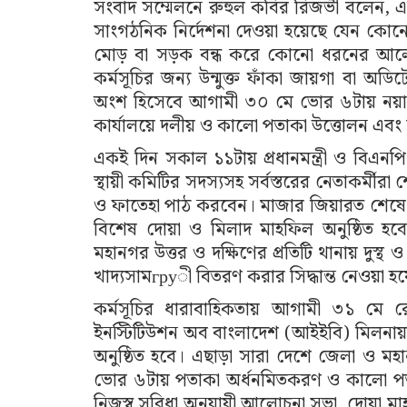
সংবাদ সম্মেলনে রুহুল কবির রিজভী বলেন, এ
সাংগঠনিক নির্দেশনা দেওয়া হয়েছে যেন কোনোভাব
মোড় বা সড়ক বন্ধ করে কোনো ধরনের আলোচনা
কর্মসূচির জন্য উন্মুক্ত ফাঁকা জায়গা বা অড
অংশ হিসেবে আগামী ৩০ মে ভোর ৬টায় নয়াপল্
কার্যালয়ে দলীয় ও কালো পতাকা উত্তোলন এবং 
একই দিন সকাল ১১টায় প্রধানমন্ত্রী ও বিএনপ
স্থায়ী কমিটির সদস্যসহ সর্বস্তরের নেতাকর্মীরা 
ও ফাতেহা পাঠ করবেন। মাজার জিয়ারত শেষে জ
বিশেষ দোয়া ও মিলাদ মাহফিল অনুষ্ঠিত হবে
মহানগর উত্তর ও দক্ষিণের প্রতিটি থানায় দুস
খাদ্যসামгруী বিতরণ করার সিদ্ধান্ত নেওয়া হ
কর্মসূচির ধারাবাহিকতায় আগামী ৩১ মে রোব
ইনস্টিটিউশন অব বাংলাদেশ (আইইবি) মিলনায়
অনুষ্ঠিত হবে। এছাড়া সারা দেশে জেলা ও মহ
ভোর ৬টায় পতাকা অর্ধনমিতকরণ ও কালো পতা
নিজস্ব সুবিধা অনুযায়ী আলোচনা সভা, দোয়া মাহফি