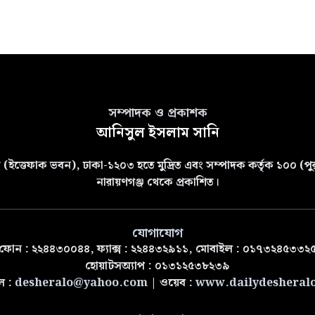
সম্পাদক ও প্রকাশক
আনিসুল ইসলাম সানি
(ইত্তেফাক ভবন), ঢাকা-১২০৩ হতে মুদ্রিত এবং সম্পাদক কর্তৃক ১০০ (পুরা
নারায়ণগঞ্জ থেকে প্রকাশিত।
যোগাযোগ
ফোন : ২২৪৪৩০০৪৪, ফ্যাক্স : ২২৪৪৩২৯১১, মোবাইল : ০১৭৩২৪৫৩৩২
হোয়াটসঅ্যাপ : ০১৩১২৫৩৮২৩৯
ল :
desheralo@yahoo.com
| ওয়েব :
www.dailydesheral