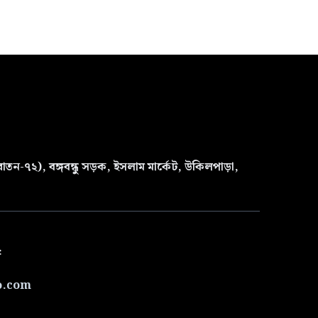
তন-৭২), বঙ্গবন্ধু সড়ক, ইসলাম মার্কেট, উকিলপাড়া,
৫
o.com