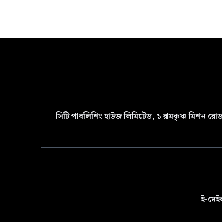
সিটি পাবলিশিং হাউজ লিমিটেড, ১ রামকৃষ্ণ মিশন রোড 
ই-মেই