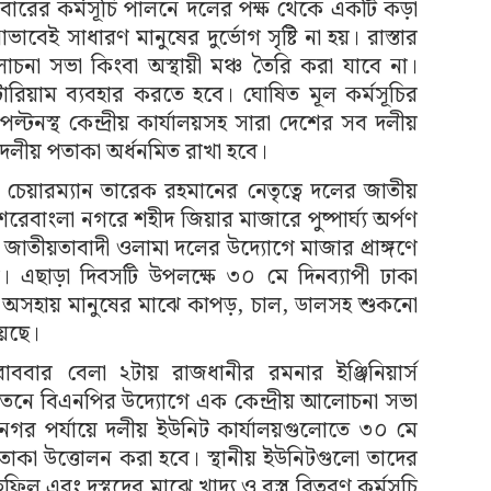
বারের কর্মসূচি পালনে দলের পক্ষ থেকে একটি কড়া
েই সাধারণ মানুষের দুর্ভোগ সৃষ্টি না হয়। রাস্তার
 সভা কিংবা অস্থায়ী মঞ্চ তৈরি করা যাবে না।
িটোরিয়াম ব্যবহার করতে হবে। ঘোষিত মূল কর্মসূচির
টনস্থ কেন্দ্রীয় কার্যালয়সহ সারা দেশের সব দলীয়
দলীয় পতাকা অর্ধনমিত রাখা হবে।
ি চেয়ারম্যান তারেক রহমানের নেতৃত্বে দলের জাতীয়
শেরেবাংলা নগরে শহীদ জিয়ার মাজারে পুষ্পার্ঘ্য অর্পণ
াতীয়তাবাদী ওলামা দলের উদ্যোগে মাজার প্রাঙ্গণে
। এছাড়া দিবসটি উপলক্ষে ৩০ মে দিনব্যাপী ঢাকা
্থ ও অসহায় মানুষের মাঝে কাপড়, চাল, ডালসহ শুকনো
য়েছে।
বার বেলা ২টায় রাজধানীর রমনার ইঞ্জিনিয়ার্স
তনে বিএনপির উদ্যোগে এক কেন্দ্রীয় আলোচনা সভা
ানগর পর্যায়ে দলীয় ইউনিট কার্যালয়গুলোতে ৩০ মে
কা উত্তোলন করা হবে। স্থানীয় ইউনিটগুলো তাদের
ল এবং দুস্থদের মাঝে খাদ্য ও বস্ত্র বিতরণ কর্মসূচি