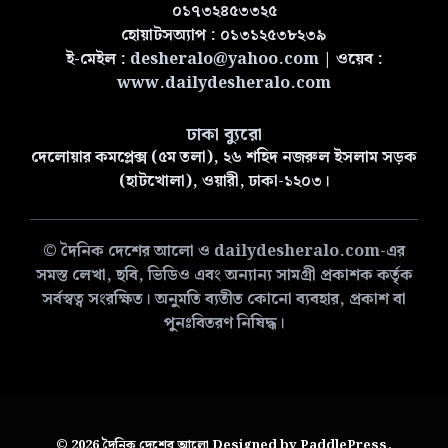
০১৭৩২৪৫৩৩২৫
হোয়াটসঅ্যাপ : ০১৩১২৫৩৮২৩৯
ই-মেইল :
desheralo@yahoo.com
| ওয়েব :
www.dailydesheralo.com
ঢাকা ব্যুরো
দেলোয়ার কমপ্লেক্স (৫ম তলা), ২৬ শহিদ নজরুল ইসলাম সড়ক
(হাটখোলা), ওয়ারী, ঢাকা-১২০৩।
© দৈনিক দেশের আলো ও dailydesheralo.com-এর
সমস্ত লেখা, ছবি, ভিডিও এবং অন্যান্য সামগ্রী প্রকাশক কর্তৃক
সর্বস্বত্ব সংরক্ষিত। অনুমতি ব্যতীত কোনো ব্যবহার, প্রকাশ বা
পুনঃবিতরণ নিষিদ্ধ।
© 2026
দৈনিক দেশের আলো
Designed by
PaddlePress
.