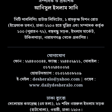
সম্পাদক ও প্রকাশক
আনিসুল ইসলাম সানি
সিটি পাবলিশিং হাউজ লিমিটেড, ১ রামকৃষ্ণ মিশন রোড
(ইত্তেফাক ভবন), ঢাকা-১২০৩ হতে মুদ্রিত এবং সম্পাদক কর্তৃক
১০০ (পুরাতন-৭২), বঙ্গবন্ধু সড়ক, ইসলাম মার্কেট,
উকিলপাড়া, নারায়ণগঞ্জ থেকে প্রকাশিত।
যোগাযোগ
ফোন : ২২৪৪৩০০৪৪, ফ্যাক্স : ২২৪৪৩২৯১১, মোবাইল :
০১৭৩২৪৫৩৩২৫
হোয়াটসঅ্যাপ : ০১৩১২৫৩৮২৩৯
ই-মেইল :
desheralo@yahoo.com
| ওয়েব :
www.dailydesheralo.com
ঢাকা ব্যুরো
দেলোয়ার কমপ্লেক্স (৫ম তলা), ২৬ শহিদ নজরুল ইসলাম সড়ক
(হাটখোলা), ওয়ারী, ঢাকা-১২০৩।