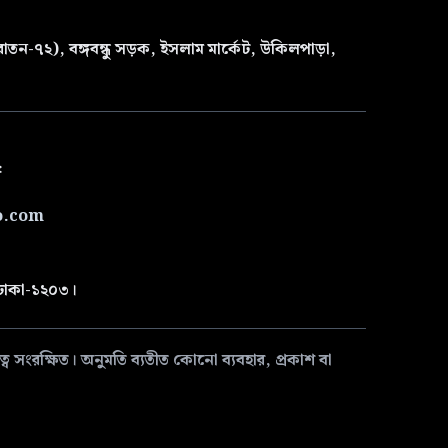
তন-৭২), বঙ্গবন্ধু সড়ক, ইসলাম মার্কেট, উকিলপাড়া,
৫
o.com
 ঢাকা-১২০৩।
 সংরক্ষিত। অনুমতি ব্যতীত কোনো ব্যবহার, প্রকাশ বা