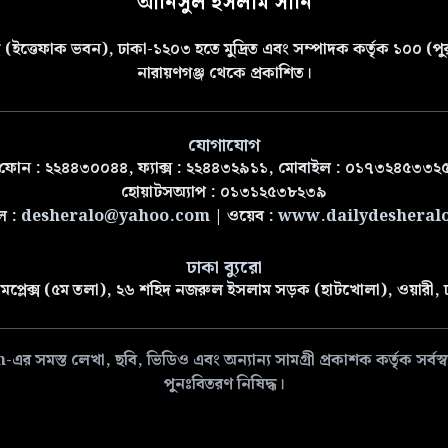
আনিসুল ইসলাম সানি
(ইত্তেফাক ভবন), ঢাকা-১২০৩ হতে মুদ্রিত এবং সম্পাদক কর্তৃক ১০০ (পুরা
নারায়ণগঞ্জ থেকে প্রকাশিত।
যোগাযোগ
ফোন : ২২৪৪৩০০৪৪, ফ্যাক্স : ২২৪৪৩২৯১১, মোবাইল : ০১৭৩২৪৫৩৩২
হোয়াটসঅ্যাপ : ০১৩১২৫৩৮২৩৯
ল :
desheralo@yahoo.com
| ওয়েব :
www.dailydesheral
ঢাকা ব্যুরো
মপ্লেক্স (৫ম তলা), ২৬ শহিদ নজরুল ইসলাম সড়ক (হাটখোলা), ওয়ারী,
 লেখা, ছবি, ভিডিও এবং অন্যান্য সামগ্রী প্রকাশক কর্তৃক সর্বস্বত্ব
পুনঃবিতরণ নিষিদ্ধ।