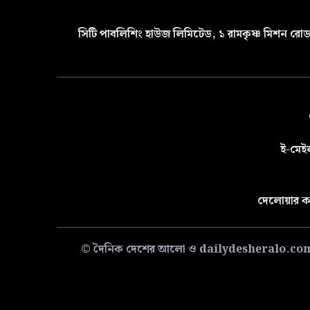
সিটি পাবলিশিং হাউজ লিমিটেড, ১ রামকৃষ্ণ মিশন রোড 
ই-মেই
দেলোয়ার ক
© দৈনিক দেশের আলো ও dailydesheralo.com-এর সমস্ত