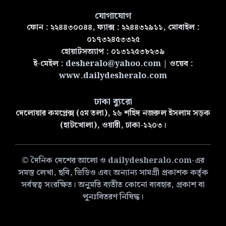
যোগাযোগ
ফোন : ২২৪৪৩০০৪৪, ফ্যাক্স : ২২৪৪৩২৯১১, মোবাইল :
০১৭৩২৪৫৩৩২৫
হোয়াটসঅ্যাপ : ০১৩১২৫৩৮২৩৯
ই-মেইল :
desheralo@yahoo.com
| ওয়েব :
www.dailydesheralo.com
ঢাকা ব্যুরো
দেলোয়ার কমপ্লেক্স (৫ম তলা), ২৬ শহিদ নজরুল ইসলাম সড়ক
(হাটখোলা), ওয়ারী, ঢাকা-১২০৩।
© দৈনিক দেশের আলো ও dailydesheralo.com-এর
সমস্ত লেখা, ছবি, ভিডিও এবং অন্যান্য সামগ্রী প্রকাশক কর্তৃক
সর্বস্বত্ব সংরক্ষিত। অনুমতি ব্যতীত কোনো ব্যবহার, প্রকাশ বা
পুনঃবিতরণ নিষিদ্ধ।