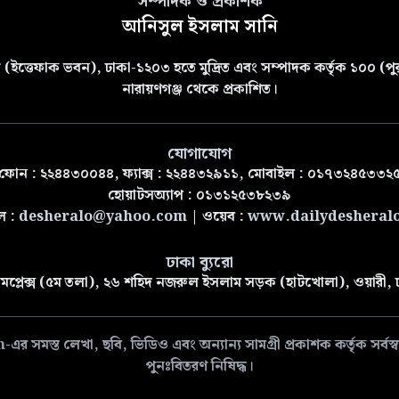
সম্পাদক ও প্রকাশক
আনিসুল ইসলাম সানি
(ইত্তেফাক ভবন), ঢাকা-১২০৩ হতে মুদ্রিত এবং সম্পাদক কর্তৃক ১০০ (পুরা
নারায়ণগঞ্জ থেকে প্রকাশিত।
যোগাযোগ
ফোন : ২২৪৪৩০০৪৪, ফ্যাক্স : ২২৪৪৩২৯১১, মোবাইল : ০১৭৩২৪৫৩৩২
হোয়াটসঅ্যাপ : ০১৩১২৫৩৮২৩৯
ল :
desheralo@yahoo.com
| ওয়েব :
www.dailydesheral
ঢাকা ব্যুরো
মপ্লেক্স (৫ম তলা), ২৬ শহিদ নজরুল ইসলাম সড়ক (হাটখোলা), ওয়ারী,
 লেখা, ছবি, ভিডিও এবং অন্যান্য সামগ্রী প্রকাশক কর্তৃক সর্বস্বত্ব
পুনঃবিতরণ নিষিদ্ধ।