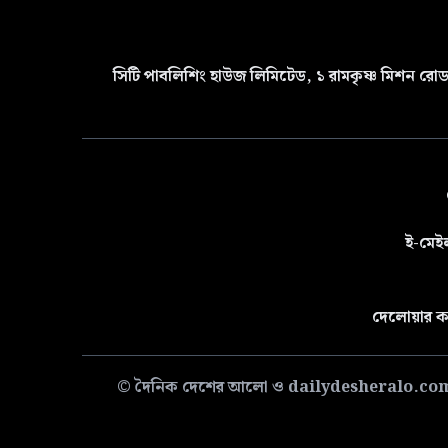
সিটি পাবলিশিং হাউজ লিমিটেড, ১ রামকৃষ্ণ মিশন রোড 
ই-মেই
দেলোয়ার ক
© দৈনিক দেশের আলো ও dailydesheralo.com-এর সমস্ত