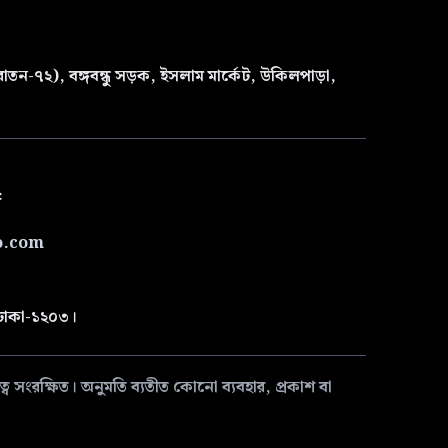
তন-৭২), বঙ্গবন্ধু সড়ক, ইসলাম মার্কেট, উকিলপাড়া,
৫
o.com
 ঢাকা-১২০৩।
 সংরক্ষিত। অনুমতি ব্যতীত কোনো ব্যবহার, প্রকাশ বা